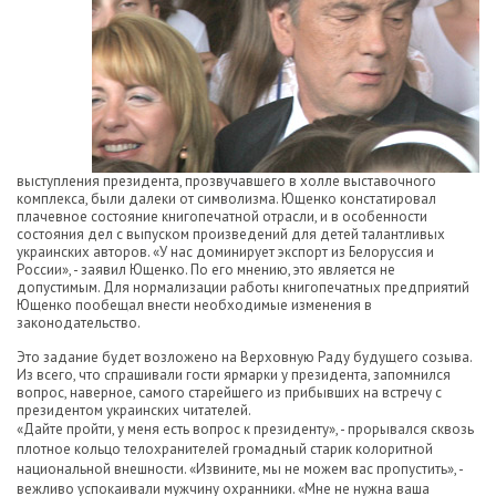
выступления президента, прозвучавшего в холле выставочного
комплекса, были далеки от символизма. Ющенко констатировал
плачевное состояние книгопечатной отрасли, и в особенности
состояния дел с выпуском произведений для детей талантливых
украинских авторов. «У нас доминирует экспорт из Белоруссия и
России», - заявил Ющенко. По его мнению, это является не
допустимым. Для нормализации работы книгопечатных предприятий
Ющенко пообещал внести необходимые изменения в
законодательство.
Это задание будет возложено на Верховную Раду будущего созыва.
Из всего, что спрашивали гости ярмарки у президента, запомнился
вопрос, наверное, самого старейшего из прибывших на встречу с
президентом украинских читателей.
«Дайте пройти, у меня есть вопрос к президенту», - прорывался сквозь
плотное кольцо телохранителей громадный старик колоритной
национальной внешности. «Извините, мы не можем вас пропустить», -
вежливо успокаивали мужчину охранники. «Мне не нужна ваша