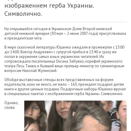
изображением герба Украины.
Символично.
На открывшейся сегодня в Украинском Доме Второй киевской
детской книжной ярмарке (30 мая – 2 июня 2007 года) присутствовала
и президентская чета.
В мире сказочной литературы Ющенко ожидали в промежутке с 13:00
до 14:00. Виктор Андреевич с супругой прибыл в 13:40 и сразу же
попал в окружение самых юных украинских читателей. Их
сопровождала писательница Оксана Забужко, корифей украинского
театра Лесь Танюк и бывший вице-премьер-министр по гуманитарным
вопросам Николай Жулинский.
Обойдя выставочные стенды всех представленных на форуме
издательств, коих не много, не мало – 163, президент подарил детям
книги и другие ценные подарки. Подарочные наборы Ющенко вручал
в специальных пакетах с изображением герба Украины. Символично.
Однако,
слова