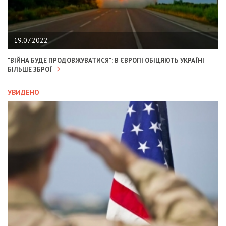
19.07.2022
"ВІЙНА БУДЕ ПРОДОВЖУВАТИСЯ": В ЄВРОПІ ОБІЦЯЮТЬ УКРАЇНІ
БІЛЬШЕ ЗБРОЇ
УВИДЕНО