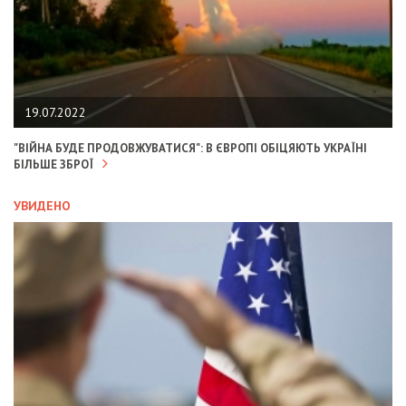
19.07.2022
"ВІЙНА БУДЕ ПРОДОВЖУВАТИСЯ": В ЄВРОПІ ОБІЦЯЮТЬ УКРАЇНІ
БІЛЬШЕ ЗБРОЇ
УВИДЕНО