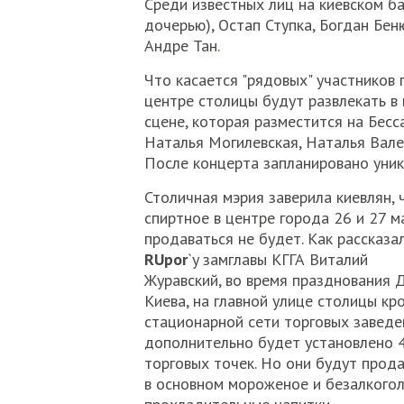
Среди известных лиц на киевском ба
дочерью), Остап Ступка, Богдан Бен
Андре Тан.
Что касается "рядовых" участников 
центре столицы будут развлекать в 
сцене, которая разместится на Бес
Наталья Могилевская, Наталья Вале
После концерта запланировано уник
Столичная мэрия заверила киевлян, 
спиртное в центре города 26 и 27 м
продаваться не будет. Как рассказа
RUpor
`y замглавы КГГА Виталий
Журавский, во время празднования 
Киева, на главной улице столицы кр
стационарной сети торговых заведе
дополнительно будет установлено 
торговых точек. Но они будут прод
в основном мороженое и безалкого