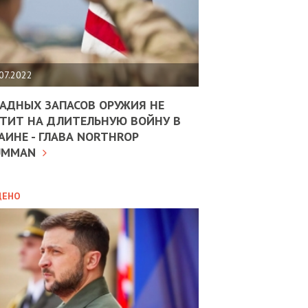
ЩИТЬ
НОМІКУ
РЩИНИ
07.2022
АН
АДНЫХ ЗАПАСОВ ОРУЖИЯ НЕ
ТИТ НА ДЛИТЕЛЬНУЮ ВОЙНУ В
АИНЕ - ГЛАВА NORTHROP
ИТИКА
10.02.2025
UMMAN
МВС
ДОВЖУЄ
АНЯТИ
ЛЯНТІВ
ДЕНО
УНІНА
ОЛОВА:
І
РОБИЦІ
АВ