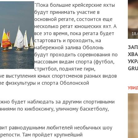
ДО
"Пока большие крейсерские яхты
ЄС
будут принимать участие в
ЗНИ
основной регате, состоится еще
ЕКО
несколько регат юношеских яхт. А
УГО
все это время, пока регата будет
-
18.
ОРБ
стартовать и проходить, на
ЗАП
набережной залива Оболонь
ХВА
будут проходить соревнования по
УКР
массовым видам спорта (футбол,
ПОЛ
GR
стритбол, поднятие гири,
ПРО
ные выступления юных спортсменов разных видов
ДОГ
еле физкультуры и спорта Оболонской
УХИ
УВИ
ШАБ
ТА
ожно будет наблюдать за другими спортивными
НІК
ниями по кикбоксингу, уличному баскетболу,
НОВ
ПОД
СПР
авит равнодушными любителей необычных шоу
крепости. Там пройдет крупнейший