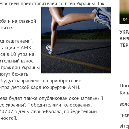
частием представителей со всей Украины. Так
ПОЛ
ВИМ
04.
бя и на главной
ЖОР
тоится
РЕА
УКР
ВЛА
ВЕР
од каштанами".
НА
ТЕР
ы акции – АМК
ВБИ
ся в 10 утра на
ВІЙ
ТЦК
ительный взнос
я граждан Украины
могут бежать
и будут направлены на приобретение
Пог
нтра детской кардиохирургии АМН.
Киї
ева будет также опубликован окончательный
воло
ес Украины". Победителями голосования,
.07.07 в день Ивана-Купала, победителями
тиск
ьностей.
віте