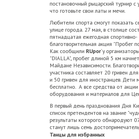
постановочный рыцарский турнир с у
что готовьте свои латы и мечи.
Любители спорта смогут показать се
улице города. 27 мая, в столице сос
пятнадцатая ежегодная спортивно-
благотворительная акция "Пробег п
Как сообщили
RUpor
`y организатор
"DIALLA", пробег длиной 5 км начнет
Майдане Независимости. Благотвор
участника составляет 20 гривен дл
и 50 гривен для иностранцев. Дети 
бесплатно. А все средства от акци
оборудования и материалов для Це
В первый день празднования Дня Ки
список претендентов на звание "чуд
результаты которого обнародуют 07
станут лишь семь достопримечател
Танцы для избранных