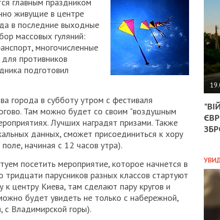
тся главным праздником
АГЕ
УГО
енно живущие в центре
РОЗ
ода в последние выходные
НА
бор массовых гуляний:
ЗАК
анспорт, многочисленные
о для противников
дника подготовил
ЭКО
19.
ТРА
ва города в субботу утром с фестиваля
"ВІ
ОБГ
рогово. Там можно будет со своим "воздушным
ЄВР
СКА
ероприятиях. Лучших наградят призами. Также
САН
ЗБР
альных данных, сможет присоединиться к хору
ПРО
поле, начиная с 12 часов утра).
“ПІ
ПОТ
УВИ
туем посетить мероприятие, которое начнется в
ло тридцати парусников разных классов стартуют
 к центру Киева, там сделают пару кругов и
ПОЛ
можно будет увидеть не только с набережной,
, с Владимирской горы).
УКР