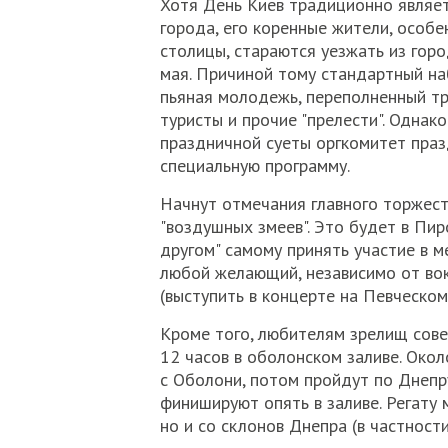
Хотя День Киев традиционно являе
города, его коренные жители, особ
столицы, стараются уезжать из гор
мая. Причиной тому стандартный на
пьяная молодежь, переполненный тр
туристы и прочие "прелести". Однак
праздничной суеты оргкомитет праз
специальную программу.
Начнут отмечания главного торжест
"воздушных змеев". Это будет в Пи
другом" самому принять участие в м
любой желающий, независимо от вок
(выступить в концерте на Певческом 
Кроме того, любителям зрелищ сове
12 часов в оболонском заливе. Око
с Оболони, потом пройдут по Днепру
финишируют опять в заливе. Регату 
но и со склонов Днепра (в частности