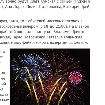
лу точно будут Ольга Сумская с семьей (мужем и
юк, Ани Лорак, Лилия Подкопаева, Виктория Грей,
праздника, то любителей массовых тусовок в
воскресенье вечером (с 18 до 21.00). На главной
сарабской площади, выступит Владимир Гришко,
вская, Тарас Петрененко, Наталья Бучинская.
альное шоу фейерверков с лазерным эффектом.
что
ая
л
Дня
оме
ний
40
авать
льные