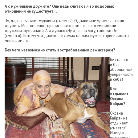
А с мужчинами дружите? Они ведь считают, что подобных
отношений не существует…
Ну, да, так считают мужчины (смеется). Однако мне удается с ними
дружить. Мне, конечно, приписывают романы со всеми моими
друзьями-мужчинами. А я думаю: «Ну и, слава Богу, говорите!»
(смеется). Потому что далеко не самых плохих мужчин приписывают
мне в романы.
Без чего невозможно стать востребованным режиссером?
Без таланта
и без
абсолютной
уверенности
в себе!
Как
отдыхает
Оксана
Байрак?
Оксана
Байрак не
отдыхает
(смеется).
Иногда
получается