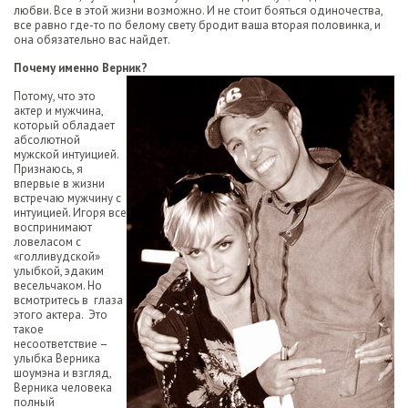
любви. Все в этой жизни возможно. И не стоит бояться одиночества,
все равно где-то по белому свету бродит ваша вторая половинка, и
она обязательно вас найдет.
Почему именно Верник?
Потому, что это
актер и мужчина,
который обладает
абсолютной
мужской интуицией.
Признаюсь, я
впервые в жизни
встречаю мужчину с
интуицией. Игоря все
воспринимают
ловеласом с
«голливудской»
улыбкой, эдаким
весельчаком. Но
всмотритесь в глаза
этого актера. Это
такое
несоответствие –
улыбка Верника
шоумэна и взгляд,
Верника человека
полный