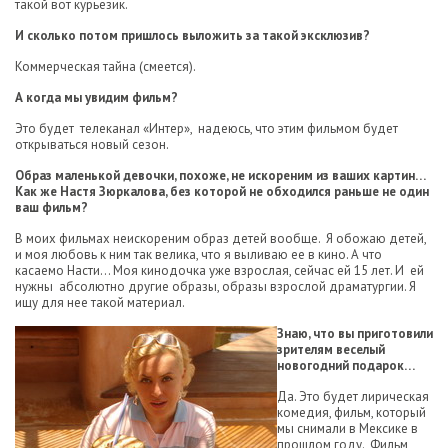
такой вот курьезик.
И сколько потом пришлось выложить за такой эксклюзив?
Коммерческая тайна (смеется).
А когда мы увидим фильм?
Это будет телеканал «Интер», надеюсь, что этим фильмом будет
открываться новый сезон.
Образ маленькой девочки, похоже, не искореним из ваших картин…
Как же Настя Зюркалова, без которой не обходился раньше не один
ваш фильм?
В моих фильмах неискореним образ детей вообще. Я обожаю детей,
и моя любовь к ним так велика, что я выливаю ее в кино. А что
касаемо Насти… Моя кинодочка уже взрослая, сейчас ей 15 лет. И ей
нужны абсолютно другие образы, образы взрослой драматургии. Я
ищу для нее такой материал.
Знаю, что вы приготовили
зрителям веселый
новогодний подарок…
Да. Это будет лирическая
комедия, фильм, который
мы снимали в Мексике в
прошлом году. Фильм