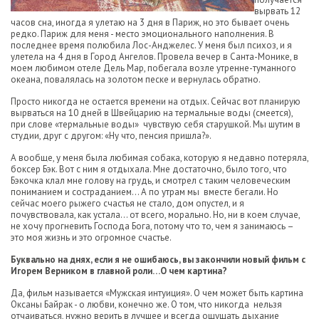
вырвать 12
часов сна, иногда я улетаю на 3 дня в Париж, но это бывает очень
редко. Париж для меня - место эмоционального наполнения. В
последнее время полюбила Лос-Анджелес. У меня был психоз, и я
улетела на 4 дня в Город Ангелов. Провела вечер в Санта-Монике, в
моем любимом отеле Дель Мар, побегала возле утренне-туманного
океана, повалялась на золотом песке и вернулась обратно.
Просто никогда не остается времени на отдых. Сейчас вот планирую
вырваться на 10 дней в Швейцарию на термальные воды (смеется),
при слове «термальные воды» чувствую себя старушкой. Мы шутим в
студии, друг с другом: «Ну что, пенсия пришла?».
А вообще, у меня была любимая собака, которую я недавно потеряла,
боксер Бэк. Вот с ним я отдыхала. Мне достаточно, было того, что
Бэкочка клал мне голову на грудь, и смотрел с таким человеческим
пониманием и состраданием… А по утрам мы вместе бегали. Но
сейчас моего рыжего счастья не стало, дом опустел, и я
почувствовала, как устала... от всего, морально. Но, ни в коем случае,
не хочу прогневить Господа Бога, потому что то, чем я занимаюсь –
это моя жизнь и это огромное счастье.
Буквально на днях, если я не ошибаюсь, вы закончили новый фильм с
Игорем Верником в главной роли…О чем картина?
Да, фильм называется «Мужская интуиция». О чем может быть картина
Оксаны Байрак - о любви, конечно же. О том, что никогда нельзя
отчаиваться, нужно верить в лучшее и всегда ощущать дыхание