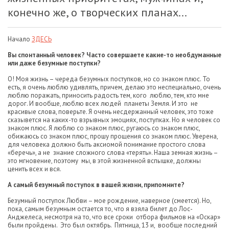
конечно же, о творческих планах...
Начало
ЗДЕСЬ
Вы спонтанный человек? Часто совершаете какие-то необдуманные
или даже безумные поступки?
О! Моя жизнь – череда безумных поступков, но со знаком плюс. То
есть, я очень люблю удивлять, причем, делаю это неспециально, очень
люблю поражать, приносить радость тем, кого люблю, тем, кто мне
дорог. И вообще, люблю всех людей планеты Земля. И это не
красивые слова, поверьте. Я очень несдержанный человек, это тоже
сказывется на каких-то взрывных эмоциях, поступках. Но я человек со
знаком плюс. Я люблю со знаком плюс, ругаюсь со знаком плюс,
обижаюсь со знаком плюс, прошу прощения со знаком плюс. Уверена,
для человека должно быть аксиомой понимание простого слова
«беречь», а не знание сложного слова «терять». Наша земная жизнь –
это мгновение, поэтому мы, в этой жизненной вспышке, должны
ценить всех и вся.
А самый безумный поступок в вашей жизни, припомните?
Безумный поступок Любви – мое рождение, наверное (смеется). Но,
пока, самым безумным остается то, что я взяла билет до Лос-
Анджелеса, несмотря на то, что все сроки отбора фильмов на «Оскар»
были пройдены. Это был октябрь. Пятница, 13 и, вообще последний