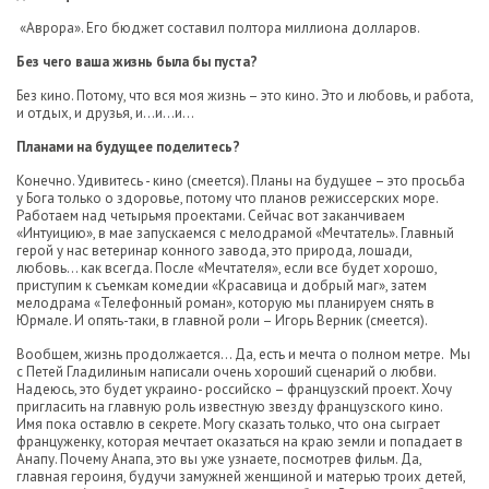
«Аврора». Его бюджет составил полтора миллиона долларов.
Без чего ваша жизнь была бы пуста?
Без кино. Потому, что вся моя жизнь – это кино. Это и любовь, и работа,
и отдых, и друзья, и…и…и…
Планами на будущее поделитесь?
Конечно. Удивитесь - кино (смеется). Планы на будущее – это просьба
у Бога только о здоровье, потому что планов режиссерских море.
Работаем над четырьмя проектами. Сейчас вот заканчиваем
«Интуицию», в мае запускаемся с мелодрамой «Мечтатель». Главный
герой у нас ветеринар конного завода, это природа, лошади,
любовь… как всегда. После «Мечтателя», если все будет хорошо,
приступим к съемкам комедии «Красавица и добрый маг», затем
мелодрама «Телефонный роман», которую мы планируем снять в
Юрмале. И опять-таки, в главной роли – Игорь Верник (смеется).
Вообщем, жизнь продолжается… Да, есть и мечта о полном метре. Мы
с Петей Гладилиным написали очень хороший сценарий о любви.
Надеюсь, это будет украино- российско – французский проект. Хочу
пригласить на главную роль известную звезду французского кино.
Имя пока оставлю в секрете. Могу сказать только, что она сыграет
француженку, которая мечтает оказаться на краю земли и попадает в
Анапу. Почему Анапа, это вы уже узнаете, посмотрев фильм. Да,
главная героиня, будучи замужней женщиной и матерью троих детей,