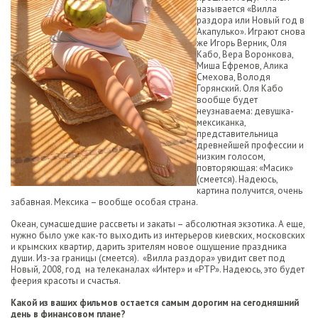
называется «Вилла
раздора или Новый год в
Акапулько». Играют снова
же Игорь Верник, Оля
Кабо, Вера Воронкова,
Миша Ефремов, Алика
Смехова, Володя
Горянский. Оля Кабо
вообще будет
неузнаваема: девушка-
мексиканка,
представительница
древнейшей профессии и
низким голосом,
повторяющая: «Масик»
(смеется). Надеюсь,
картина получится, очень
забавная. Мексика – вообще особая страна.
Океан, сумасшедшие рассветы и закаты – абсолютная экзотика. А еще,
нужно было уже как-то выходить из интерьеров киевских, московских
и крымских квартир, дарить зрителям новое ощущение праздника
души. Из-за границы (смеется). «Вилла раздора» увидит свет под
Новый, 2008, год на телеканалах «Интер» и «РТР». Надеюсь, это будет
феерия красоты и счастья.
Какой из ваших фильмов остается самым дорогим на сегодняшний
день в финансовом плане?