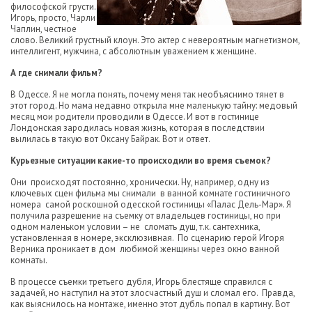
философской грусти.
Игорь, просто, Чарли
Чаплин, честное
слово. Великий грустный клоун. Это актер с невероятным магнетизмом,
интеллигент, мужчина, с абсолютным уважением к женщине.
А где снимали фильм?
В Одессе. Я не могла понять, почему меня так необъяснимо тянет в
этот город. Но мама недавно открыла мне маленькую тайну: медовый
месяц мои родители проводили в Одессе. И вот в гостинице
Лондонская зародилась новая жизнь, которая в последствии
вылилась в такую вот Оксану Байрак. Вот и ответ.
Курьезные ситуации какие-то происходили во время съемок?
Они происходят постоянно, хронически. Ну, например, одну из
ключевых сцен фильма мы снимали в ванной комнате гостиничного
номера самой роскошной одесской гостиницы «Палас Дель-Мар». Я
получила разрешение на съемку от владельцев гостиницы, но при
одном маленьком условии – не сломать душ, т.к. сантехника,
установленная в номере, эксклюзивная. По сценарию герой Игоря
Верника проникает в дом любимой женщины через окно ванной
комнаты.
В процессе съемки третьего дубля, Игорь блестяще справился с
задачей, но наступил на этот злосчастный душ и сломал его. Правда,
как выяснилось на монтаже, именно этот дубль попал в картину. Вот