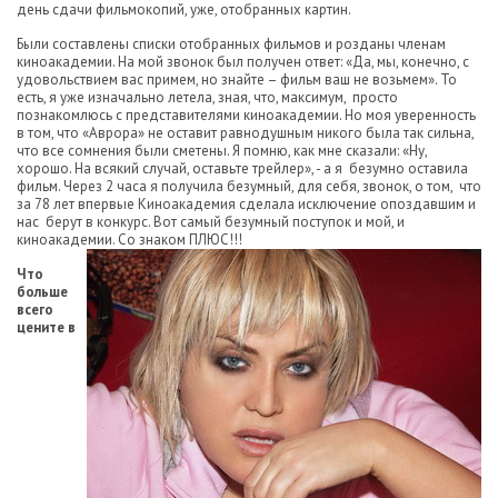
день сдачи фильмокопий, уже, отобранных картин.
Были составлены списки отобранных фильмов и розданы членам
киноакадемии. На мой звонок был получен ответ: «Да, мы, конечно, с
удовольствием вас примем, но знайте – фильм ваш не возьмем». То
есть, я уже изначально летела, зная, что, максимум, просто
познакомлюсь с представителями киноакадемии. Но моя уверенность
в том, что «Аврора» не оставит равнодушным никого была так сильна,
что все сомнения были сметены. Я помню, как мне сказали: «Ну,
хорошо. На всякий случай, оставьте трейлер», - а я безумно оставила
фильм. Через 2 часа я получила безумный, для себя, звонок, о том, что
за 78 лет впервые Киноакадемия сделала исключение опоздавшим и
нас берут в конкурс. Вот самый безумный поступок и мой, и
киноакадемии. Со знаком ПЛЮС!!!
Что
больше
всего
цените в