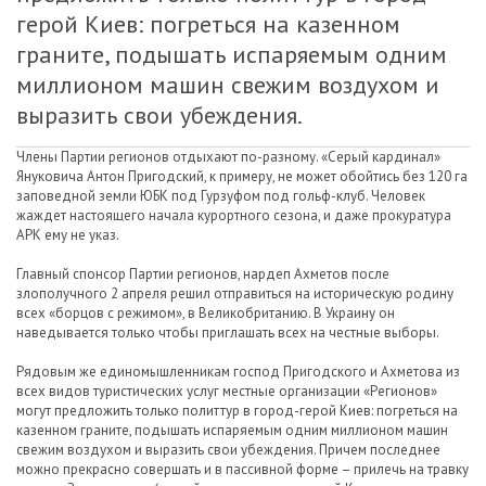
герой Киев: погреться на казенном
граните, подышать испаряемым одним
миллионом машин свежим воздухом и
выразить свои убеждения.
Члены Партии регионов отдыхают по-разному. «Серый кардинал»
Януковича Антон Пригодский, к примеру, не может обойтись без 120 га
заповедной земли ЮБК под Гурзуфом под гольф-клуб. Человек
жаждет настоящего начала курортного сезона, и даже прокуратура
АРК ему не указ.
Главный спонсор Партии регионов, нардеп Ахметов после
злополучного 2 апреля решил отправиться на историческую родину
всех «борцов с режимом», в Великобританию. В Украину он
наведывается только чтобы приглашать всех на честные выборы.
Рядовым же единомышленникам господ Пригодского и Ахметова из
всех видов туристических услуг местные организации «Регионов»
могут предложить только политтур в город-герой Киев: погреться на
казенном граните, подышать испаряемым одним миллионом машин
свежим воздухом и выразить свои убеждения. Причем последнее
можно прекрасно совершать и в пассивной форме – прилечь на травку