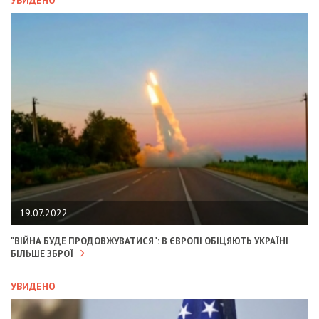
19.07.2022
"ВІЙНА БУДЕ ПРОДОВЖУВАТИСЯ": В ЄВРОПІ ОБІЦЯЮТЬ УКРАЇНІ
БІЛЬШЕ ЗБРОЇ
УВИДЕНО