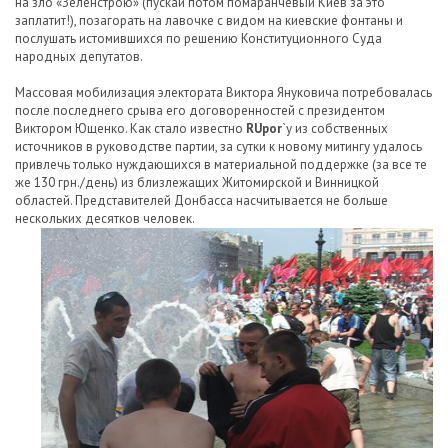
на зло «Зеленстрою» (пускай потом помаранчевый Киев за это
заплатит!), позагорать на лавочке с видом на киевские фонтаны и
послушать истомившихся по решению Конституционного Суда
народных депутатов.
Массовая мобилизация электората Виктора Януковича потребовалась
после последнего срыва его договоренностей с президентом
Виктором Ющенко. Как стало известно
RUpor
`у из собственных
источников в руководстве партии, за сутки к новому митингу удалось
привлечь только нуждающихся в материальной поддержке (за все те
же 130 грн./день) из близлежащих Житомирской и Винницкой
областей. Представителей Донбасса насчитывается не больше
нескольких десятков человек.