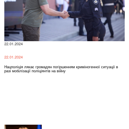
22.01.2024
28
22.01.2024
28
и
Нацполіція лякає громадян погіршенням криміногенної ситуації в
Уг
разі мобілізації поліціянтів на війну