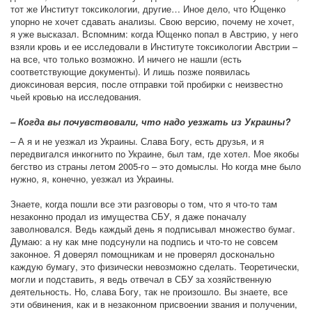
тот же Институт токсикологии, другие… Иное дело, что Ющенко
упорно не хочет сдавать анализы. Свою версию, почему не хочет,
я уже высказал. Вспомним: когда Ющенко попал в Австрию, у него
взяли кровь и ее исследовали в Институте токсикологии Австрии –
на все, что только возможно. И ничего не нашли (есть
соответствующие документы). И лишь позже появилась
диоксиновая версия, после отправки той пробирки с неизвестно
чьей кровью на исследования.
– Когда вы почувствовали, что надо уезжать из Украины?
– А я и не уезжал из Украины. Слава Богу, есть друзья, и я
передвигался инкогнито по Украине, был там, где хотел. Мое якобы
бегство из страны летом 2005-го – это домыслы. Но когда мне было
нужно, я, конечно, уезжал из Украины.
Знаете, когда пошли все эти разговоры о том, что я что-то там
незаконно продал из имущества СБУ, я даже поначалу
заволновался. Ведь каждый день я подписывал множество бумаг.
Думаю: а ну как мне подсунули на подпись и что-то не совсем
законное. Я доверял помощникам и не проверял досконально
каждую бумагу, это физически невозможно сделать. Теоретически,
могли и подставить, я ведь отвечал в СБУ за хозяйственную
деятельность. Но, слава Богу, так не произошло. Вы знаете, все
эти обвинения, как и в незаконном присвоении звания и получении,