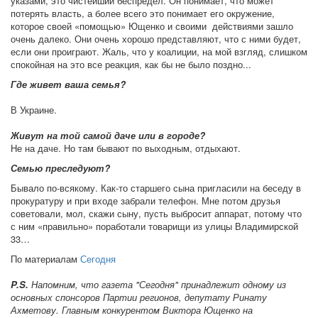
указами, это чистейший беспредел. Он понимает, что может
потерять власть, а более всего это понимает его окружение,
которое своей «помощью» Ющенко и своими действиями зашло
очень далеко. Они очень хорошо представляют, что с ними будет,
если они проиграют. Жаль, что у коалиции, на мой взгляд, слишком
спокойная на это все реакция, как бы не было поздно...
Где живет ваша семья?
В Украине.
Живут на той самой даче или в городе?
Не на даче. Но там бывают по выходным, отдыхают.
Семью преследуют?
Бывало по-всякому. Как-то старшего сына пригласили на беседу в
прокуратуру и при входе забрали телефон. Мне потом друзья
советовали, мол, скажи сыну, пусть выбросит аппарат, потому что
с ним «правильно» поработали товарищи из улицы Владимирской
33…
По материалам
Сегодня
P.S.
Напомним, что газета "Сегодня" принадлежит одному из
основных спонсоров Партии регионов, депутату Ринату
Ахметову. Главным конкурентом Виктора Ющенко на