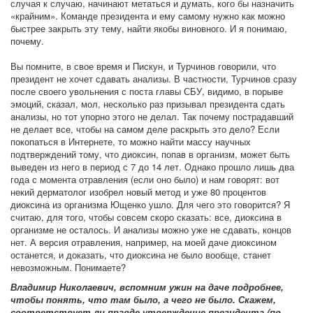
случая к случаю, начинают метаться и думать, кого бы назначить
«крайним». Команде президента и ему самому нужно как можно
быстрее закрыть эту тему, найти якобы виновного. И я понимаю,
почему.
Вы помните, в свое время и Пискун, и Турчинов говорили, что
президент не хочет сдавать анализы. В частности, Турчинов сразу
после своего увольнения с поста главы СБУ, видимо, в порыве
эмоций, сказал, мол, несколько раз призывал президента сдать
анализы, но тот упорно этого не делал. Так почему пострадавший
не делает все, чтобы на самом деле раскрыть это дело? Если
покопаться в Интернете, то можно найти массу научных
подтверждений тому, что диоксин, попав в организм, может быть
выведен из него в период с 7 до 14 лет. Однако прошло лишь два
года с момента отравления (если оно было) и нам говорят: вот
некий дерматолог изобрел новый метод и уже 80 процентов
диоксина из организма Ющенко ушло. Для чего это говорится? Я
считаю, для того, чтобы совсем скоро сказать: все, диоксина в
организме не осталось. И анализы можно уже не сдавать, концов
нет. А версия отравления, например, на моей даче диоксином
останется, и доказать, что диоксина не было вообще, станет
невозможным. Понимаете?
Владимир Николаевич, вспомним ужин на даче подробнее,
чтобы понять, что там было, а чего не было. Скажем,
соответствует ли правде утверждение президента (по