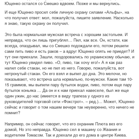
Ющенко остался со Смешко вдвоем. Позже и мы вернулись.
И еще Ющенко просил себе личную охрану силами «Альфы», на
что получил ответ: мол, пожалуйста, пишите заявление. Насколько
я знаю, такую охрану он получил.
Это была нормальная мужская встреча с хорошим застольем. И
неправда, что он лишь пригублял… Пил, как все. Он, кстати, как
всегда, опаздывал, мы со Смешко подождали его, потом решили
сами пить пиво и есть раков – а вдруг Ющенко опять не приедет? И
тут они приехали. Зашли, поздоровались по украинскому обычаю, и
тут Ющенко увидел пиво. «О, пиво, так хочу его!» А я как раз
налил себе стакан, но не пил из него. Говорю, пожалуйста, вот
нетронутый стакан. Он его взял и выпил до дна. Это мелочи, но
показывают, что встреча шла нормально, по-мужски. Какие там 10-
15 граммов, мы выпили пару бутылок водки, пиво, потом еще пару
бутылок коньяка … Да он и к нам приехал навеселе, был же еще
один ужин, до нас (имеется в виду трапеза у одного из
руководителей торговой сети «Фокстрот». – ред.)… Может, Ющенко
сейчас и говорит о том нашем вечере так неуверенно, что ничего не
помнит?
Например, он сейчас говорит, что его охранник Плюта вез его
домой, Но это неправда. Ющенко сел в машину со Жвания и
водителем Томасом. Так и доехали до его дома в центре Киева.