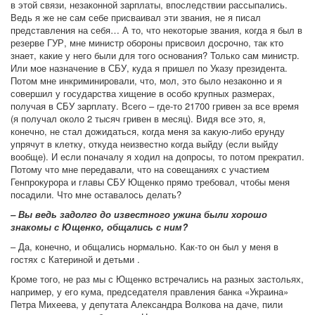
в этой связи, незаконной зарплаты, впоследствии рассыпались.
Ведь я же не сам себе присваивал эти звания, не я писал
представления на себя… А то, что некоторые звания, когда я был в
резерве ГУР, мне министр обороны присвоил досрочно, так кто
знает, какие у него были для того основания? Только сам министр.
Или мое назначение в СБУ, куда я пришел по Указу президента.
Потом мне инкриминировали, что, мол, это было незаконно и я
совершил у государства хищение в особо крупных размерах,
получая в СБУ зарплату. Всего – где-то 21700 гривен за все время
(я получал около 2 тысяч гривен в месяц). Видя все это, я,
конечно, не стал дожидаться, когда меня за какую-либо ерунду
упрячут в клетку, откуда неизвестно когда выйду (если выйду
вообще). И если поначалу я ходил на допросы, то потом прекратил.
Потому что мне передавали, что на совещаниях с участием
Генпрокурора и главы СБУ Ющенко прямо требовал, чтобы меня
посадили. Что мне оставалось делать?
– Вы ведь задолго до известного ужина были хорошо
знакомы с Ющенко, общались с ним?
– Да, конечно, и общались нормально. Как-то он был у меня в
гостях с Катериной и детьми .
Кроме того, не раз мы с Ющенко встречались на разных застольях,
например, у его кума, председателя правления банка «Украина»
Петра Михеева, у депутата Александра Волкова на даче, пили