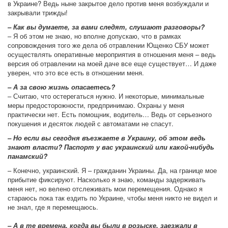
в Украине? Ведь ныне закрытое дело против меня возбуждали и
закрывали трижды!
– Как вы думаете, за вами следят, слушают разговоры?
– Я об этом не знаю, но вполне допускаю, что в рамках
сопровождения того же дела об отравлении Ющенко СБУ может
осуществлять оперативные мероприятия в отношения меня – ведь
версия об отравлении на моей даче все еще существует… И даже
уверен, что это все есть в отношении меня.
– А за свою жизнь опасаетесь?
– Считаю, что остерегаться нужно. И некоторые, минимальные
меры предосторожности, предпринимаю. Охраны у меня
практически нет. Есть помощник, водитель… Ведь от серьезного
покушения и десяток людей с автоматами не спасут.
– Но если вы сегодня въезжаете в Украину, об этом ведь
знают власти? Паспорт у вас украинский или какой-нибудь
панамский?
– Конечно, украинский. Я – гражданин Украины. Да, на границе мое
прибытие фиксируют. Насколько я знаю, команды задерживать
меня нет, но велено отслеживать мои перемещения. Однако я
стараюсь пока так ездить по Украине, чтобы меня никто не видел и
не знал, где я перемещаюсь.
– А в те времена, когда вы были в розыске, заезжали в