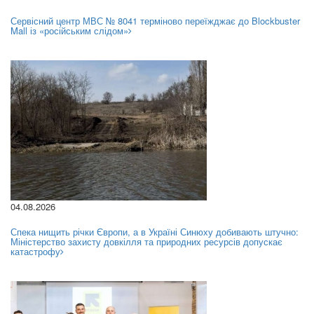
Сервісний центр МВС № 8041 терміново переїжджає до Blockbuster
Mall із «російським слідом»
04.08.2026
Спека нищить річки Європи, а в Україні Синюху добивають штучно:
Міністерство захисту довкілля та природних ресурсів допускає
катастрофу