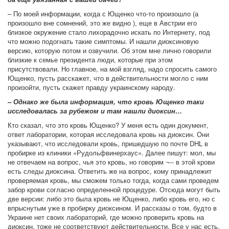
– По моей информации, когда с Ющенко что-то произошло (а
произошло вне сомнений, это же видно ), еще в Австрии его
близкое окружение стало лихорадочно искать по Интернету, под
что можно подогнать такие симптомы. И нашли диоксиновую
версию, которую потом и озвучили. Об этом мне лично говорили
близкие к семье президента люди, которые при этом
присутствовали. Но главное, на мой взгляд, надо спросить самого
Ющенко, пусть расскажет, что в действительности могло с ним
произойти, пусть скажет правду украинскому народу.
– Однако же была информация, что кровь Ющенко таки
исследовалась за рубежом и там нашли диоксин…
Кто сказал, что это кровь Ющенко? У меня есть один документ,
ответ лаборатории, которая исследовала кровь на диоксин. Они
указывают, что исследовали кровь, пришедшую по почте DHL в
пробирке из клиники «Рудольфвинерхаус». Далее пишут: мол, мы
не отвечаем на вопрос, чья это кровь, но говорим ¬-- в этой крови
есть следы диоксина. Ответить же на вопрос, кому принадлежит
проверяемая кровь, мы сможем только тогда, когда сами проведем
забор крови согласно определенной процедуре. Отсюда могут быть
две версии: либо это была кровь не Ющенко, либо кровь его, но с
впрыснутым уже в пробирку диоксином. И рассказы о том, будто в
Украине нет своих лабораторий, где можно проверить кровь на
диоксин, тоже не соответствуют действительности. Все у нас есть,