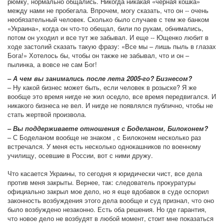
рюмку, нормально общались. Никогда никакая «черная кошка»
между нами не пробегала. Впрочем, могу сказать, что он -- очень
необязательный человек. Сколько было случаев с тем же банком
«Украина», когда он что-то обещал, били по рукам, обнимались,
потом он уходил и все тут же забывал. И еще -- Ющенко любит в
ходе застолий сказать такую фразу: «Все мы – лишь пыль в глазах
Бога!» Хотелось бы, чтобы он также не забывал, что и он –
пылинка, а вовсе не сам Бог!
– А чем вы занимались после лета 2005-го? Бизнесом?
– Ну какой бизнес может быть, если человек в розыске? Я же
вообще это время нигде не жил оседло, все время передвигался. И
никакого бизнеса не вел. И нигде не появлялся публично, чтобы не
стать жертвой произвола.
– Вы поддерживаете отношения с Боделаном, Билоконем?
– С Боделаном вообще не знаком , с Билоконем несколько раз
встречался. У меня есть несколько однокашников по военному
училищу, осевшие в России, вот с ними дружу.
Что касается Украины, то сегодня я юридически чист, все дела
против меня закрыты. Вернее, так: следователь прокуратуры
официально закрыл мое дело, но я еще вдобавок в суде оспорил
законность возбуждения этого дела вообще и суд признал, что оно
было возбуждено незаконно. Есть оба решения. Но где гарантия,
что новое дело не возбудят в любой момент, стоит мне показаться