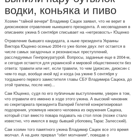
водки, коньяка и пиво
Хозяин "тайной вечери" Владимир Сацюк заявил, что не верит в
диоксиновое отравление нынешнего президента. А несовпадения в
описаниях ужина 5 сентября списывает на «нетрезвость» Ющенко
Отравление бывшего кандидата, а ныне президента Украины
Виктора Ющенко осенью 2004-го уже более двух лет остается в
числе самых загадочных и резонансных преступлений,
расследуемых Генпрокуратурой. Вопросы, заданные еще в 2004-м,
и сегодня остаются для украинской и мировой общественности без
ответа: травили или нет, если травили, то чем (диоксин, диоксин с
чем-то еще, вообще иной яд) и когда (на ужине 5 сентября у
тогдашнего первого заместителя главы СБУ Владимира Сацюка, до
этой трапезы, после нее)...
Сам Ющенко, судя по его публичным выступлениям, уверен в том,
что отравили его именно в ходе этого ужина. А высокий чиновник
из секретариата президента Валерий Гелетей конкретизировал
подозрения, упомянув некоего человека из окружения Сацюка,
который стал вместо повара подавать на стол плов (позже стало
известно, что имелся в виду бывший убоповец Тарас Залесский).
Сам хозяин того памятного ужина Владимир Сацюк все это время
молчал. А на днях прервал "обет молчания", поведав о