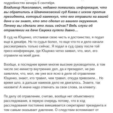
подробностях вечера 5 сентября.
Владимир Николаевич, недавно появилась информация, что
вы обратились в Шевченковский суд Киева с иском против
президента, который намекнул, что его отравили на вашей
даче и он знает, кто это сделал из вашего окружения.
Почему вы сделали это лишь сейчас? Ведь слухи об
отравлении на даче Сацюка гуляли давно…
В суд на Ющенко, отстаивая свою честь и достоинство, я подал
еще в декабре. Но то судья болел, то еще что-то и дело начали
рассматривать только сейчас. Я подал в суд сразу после той
пресc-конференции, где Ющенко четко заявил, что, мол, его
отравили на моей даче.
Вообще, в последнее время многие высокие руководители, в том
числе экс-министр внутренних дел, да и президент, не раз
заявляли, что, мол, им уже все ясно в деле об отравлении
Ющенко, знают, кто травил, чем травил, откуда привозили… Но
время шло, а дальше намеков дело не двигалось. Знаете, так
назовите! А иначе надо отвечать за свои слова, за клевету.
По делу об отравлении, считаю, вообще нет объективного
расследования, в первую очередь потому, что в ход
расследования постоянно вмешивается секретариат президента и
тем самым оказывает давление. О следствии вспоминают от