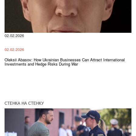
ен
02.02.2026
02.02.2026
Oleksii Abasov: How Ukrainian Businesses Can Attract International
Investments and Hedge Risks During War
СТЕНКА НА СТЕНКУ