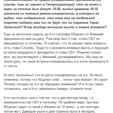
слухам, так он завлял в Генпрокуратуре), что он всего с
вами за столом был минут 15-20, выпил граммов 10-15
алкоголя из темных рюмок-стаканчиков, в которых не
видно, что содержится, что плов ему на отдельной
тарелке подавал ваш то ли друг, то ли охранник Тарас
Залесский? И как вообще возникла мысль о такой встрече?
Еще за несколько недель до 5-го сентября Ющенко со Жванией
приезжали ко мне на дачу. Разговор был о том, чтобы СБУ не
вмешивалась в политику. Я ответил, что не решаю такие вопросы,
есть глава Службы. Тогда-то и возникла впервые мысль о будущей
встрече кандидата в президенты и главы СБУ. Ющенко сказал,
мол, вы контактируйте с Жванией, договаривайтесь. Мы еще не
знали дату, но такая встреча планировалась и в итоге произошла 5-
го числа.
Кстати, изначально эта встреча планировалась на 4-е. Но была
отменена, потому что Ющенко себя… плохо чувствовал! Это факт!
Почему сегодня на это не обращают внимания? И 4-го мы также
готовились, как и 5-го, приезжали повара, готовили плов…
5-го числа речь шла о том же, что и два месяца назад – о
невмешательстве СБУ в политику. По крайней мере, при мне.
Ющенко сидел со мной и Жвания не 15 минут, а час-полтора,
потом мы с Давидом ушли в дом (трапеза была в беседке),