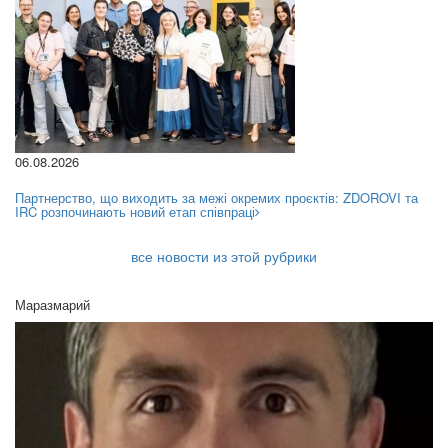
06.08.2026
Партнерство, що виходить за межі окремих проєктів: ZDOROVI та
IRC розпочинають новий етап співпраці
все новости из этой рубрики
Маразмарий
11
11
Ва