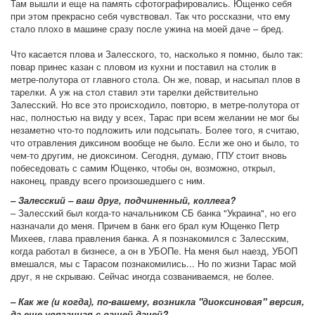
Там вышли и еще на память сфотографировались. Ющенко себя
при этом прекрасно себя чувствовал. Так что россказни, что ему
стало плохо в машине сразу после ужина на моей даче – бред.
Что касается плова и Залесского, то, насколько я помню, было так:
повар принес казан с пловом из кухни и поставил на столик в
метре-полутора от главного стола. Он же, повар, и насыпал плов в
тарелки. А уж на стол ставил эти тарелки действительно
Залесский. Но все это происходило, повторю, в метре-полутора от
нас, полностью на виду у всех, Тарас при всем желании не мог бы
незаметно что-то подложить или подсыпать. Более того, я считаю,
что отравления диксином вообще не было. Если же оно и было, то
чем-то другим, не диоксином. Сегодня, думаю, ГПУ стоит вновь
побеседовать с самим Ющенко, чтобы он, возможно, открыл,
наконец, правду всего произошедшего с ним.
– Залесский – ваш друг, подчиненный, коллега?
– Залесский был когда-то начальником СБ банка "Украина", но его
назначали до меня. Причем в банк его брал кум Ющенко Петр
Михеев, глава правления банка. А я познакомился с Залесским,
когда работал в бизнесе, а он в УБОПе. На меня был наезд, УБОП
вмешался, мы с Тарасом познакомились... Но по жизни Тарас мой
друг, я не скрываю. Сейчас иногда созваниваемся, не более.
– Как же (и когда), по-вашему, возникла "диоксиновая" версия,
да еще увязанная с вашей дачей?