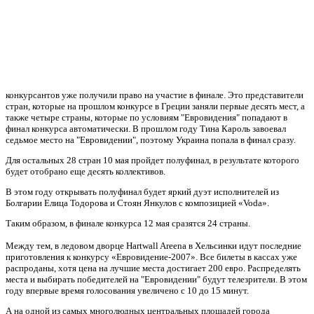
конкурсантов уже получили право на участие в финале. Это представители
стран, которые на прошлом конкурсе в Греции заняли первые десять мест, а
также четыре страны, которые по условиям "Евровидения" попадают в
финал конкурса автоматически. В прошлом году Тина Кароль завоевал
седьмое место на "Евровидении", поэтому Украина попала в финал сразу.
Для остальных 28 стран 10 мая пройдет полуфинал, в результате которого
будет отобрано еще десять коллективов.
В этом году открывать полуфинал будет яркий дуэт исполнителей из
Болгарии Елица Тодорова и Стоян Янкулов с композицией «Voda».
Таким образом, в финале конкурса 12 мая сразятся 24 страны.
Между тем, в ледовом дворце Hartwall Areena в Хельсинки идут последние
приготовления к конкурсу «Евровидение-2007». Все билеты в кассах уже
распроданы, хотя цена на лучшие места достигает 200 евро. Распределять
места и выбирать победителей на "Евровидении" будут телезрители. В этом
году впервые время голосования увеличено с 10 до 15 минут.
А на одной из самых многолюдных центральных площадей города