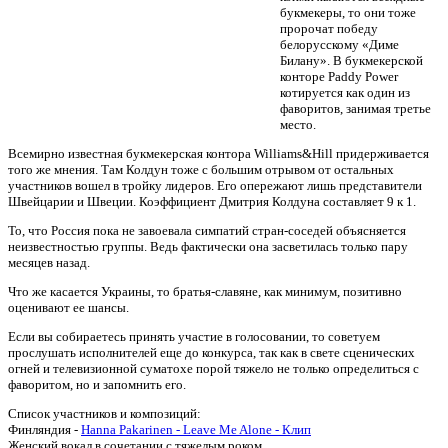
букмекеры, то они тоже
пророчат победу
белорусскому «Диме
Билану». В букмекерской
конторе Paddy Power
котируется как один из
фаворитов, занимая третье
место.
Всемирно известная букмекерская контора Williams&Hill придерживается
того же мнения. Там Колдун тоже с большим отрывом от остальных
участников вошел в тройку лидеров. Его опережают лишь представители
Швейцарии и Швеции. Коэффициент Дмитрия Колдуна составляет 9 к 1.
То, что Россия пока не завоевала симпатий стран-соседей объясняется
неизвестностью группы. Ведь фактически она засветилась только пару
месяцев назад.
Что же касается Украины, то братья-славяне, как минимум, позитивно
оценивают ее шансы.
Если вы собираетесь принять участие в голосовании, то советуем
прослушать исполнителей еще до конкурса, так как в свете сценических
огней и телевизионной суматохе порой тяжело не только определиться с
фаворитом, но и запомнить его.
Список участников и композиций:
Финляндия -
Hanna Pakarinen - Leave Me Alone - Клип
Женский вокал в сочетании с тяжелым роком.