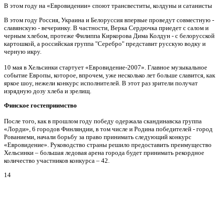
В этом году на «Евровидении» споют трансвеститы, колдуны и сатанисты
В этом году Россия, Украина и Белоруссия впервые проведут совместную -
славянскую - вечеринку. В частности, Верка Сердючка приедет с салом и
черным хлебом, протеже Филиппа Киркорова Дима Колдун - с белорусской
картошкой, а российская группа "Серебро" представит русскую водку и
черную икру.
10 мая в Хельсинки стартует «Евровидение-2007». Главное музыкальное
событие Европы, которое, впрочем, уже несколько лет больше славится, как
яркое шоу, нежели конкурс исполнителей. В этот раз зрители получат
изрядную дозу хлеба и зрелищ.
Финское гостеприимство
После того, как в прошлом году победу одержала скандинавска группа
«Лорди», 6 городов Финляндии, в том числе и Родина победителей - город
Рованиеми, начали борьбу за право принимать следующий конкурс
«Евровидение». Руководство страны решило предоставить преимущество
Хельсинки – большая ледовая арена города будет принимать рекордное
количество участников конкурса – 42.
14