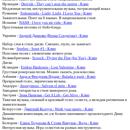
Ирландия -
Dervish - They can’t stop the spring - Клип
Медленная песня, инструментальная музыка, потрясающий вокал.
Румыния -
Todomondo - Liubi, Liubi, I Love You - Клип
Зажигательная. Поют на 6 языках. В национальном стиле.
Испания -
NASH - I love you mi vida - Клип
Простенькая песенка от бойз-бэнда.
Украина -
Андрей Данилко (Верка Сердючка) - Клип
Набор слов в стиле диско. Смешно, глупо, но зажигает.
Россия -
Serebro - Song #1 - Клип
Попсовая песня с элементами легкого рока.
Великобритания -
Scooch - Flying the Flag (for You) - Клип
Диско.
Исландия -
Eirikur Hauksson - Lost Valentine - Клип
Грустная рокерская песня. Можно сказать, рок-классика.
Албания -
Аида и Фредерик Ндоци - Balada e gurit - Клип
Прекрасный голос, лирическая музыка.
Андорра -
Anonymous - Salvem el món - Клип
Заводные гитаристы в стиле мажорного рока.
Австрия -
Эрик Папилая - Get A Life - Get Alive - Клип
Тяжелая музыка, сильный и красивый голос солиста, а мелодия ритмичная и
зажигательная.
Белоруссия -
Дмитрий Колдун - Work your magic - Клип
Динамичная композиция, но уж больно напоминает прошлогоднего Диму
Билана.
Болгария -
Елица Тодорова & Стоян Янкулов - Водa - Клип
Интересная музыка. Игра солистов на разных инструментах.