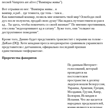
песней Vampires are alive ("Вампиры живы").
Вот отрывки из нее: "Вампиры живы... я
вампир, я раб... где темнота, где тень – там я...
Как навязчивый кошмар, позволь мне изменить твой мир! Освободи свой
дух после полуночи, продай свою душу! Насладись путешествием из рая в
ад... Ты здесь, чтобы покончить со своей жизнью!" По мнению противников,
эти слова "недооценивают ад и сатану". Хуже того, они "толкают на
деструктивное поведение".
Кроме того, Данию будет представлять трансвестит с перьями на голове -
ДиКью (DQ). Хотя западная пресса неоднократно сравнивала украинского
представителя с датчанином, официально последний признан
единственным «неформатом».
Пророчества фаворитов
По данным Интернет-
голосований, который
проводятся на
постсоветском
пространстве в десятку
лидеров вошли Белоруссия,
Украина, Армения, Греция,
Молдавия, Грузия, Кипр,
Болгария, Исландия и
Испания. Что же касается
народных предсказателей,
коими являются всеядные