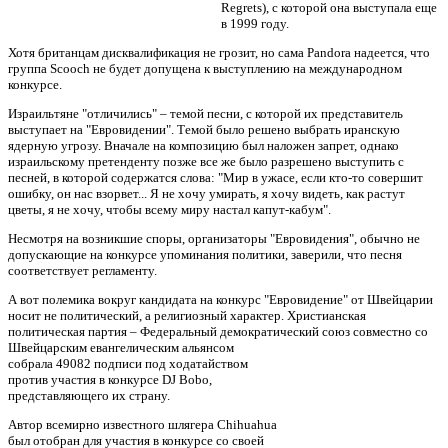
Regrets), с которой она выступала еще
в 1999 году.
Хотя британцам дисквалификация не грозит, но сама Pandora надеется, что
группа Scooch не будет допущена к выступлению на международном
конкурсе.
Израильтяне "отличились" – темой песни, с которой их представитель
выступает на "Евровидении". Темой было решено выбрать иранскую
ядерную угрозу. Вначале на композицию был наложен запрет, однако
израильскому претенденту позже все же было разрешено выступить с
песней, в которой содержатся слова: "Мир в ужасе, если кто-то совершит
ошибку, он нас взорвет... Я не хочу умирать, я хочу видеть, как растут
цветы, я не хочу, чтобы всему миру настал капут-кабум".
Несмотря на возникшие споры, организаторы "Евровидения", обычно не
допускающие на конкурсе упоминания политики, заверили, что песня
соответствует регламенту.
А вот полемика вокруг кандидата на конкурс "Евровидение" от Швейцарии
носит не политический, а религиозный характер. Христианская
политическая партия – Федеральный демократический союз совместно со
Швейцарским евангелическим альянсом
собрала 49082 подписи под ходатайством
против участия в конкурсе DJ Bobo,
представляющего их страну.
Автор всемирно известного шлягера Chihuahua
был отобран для участия в конкурсе со своей