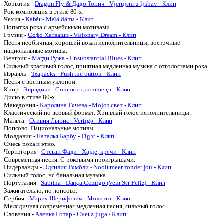
Хорватия -
Dragon Fly & Дaдо Топич - Vjerujem u ljubav - Клип
Рок-композиция в стиле 80-х.
Чехия -
Kabát - Malá dáma - Клип
Попытка рока с армейскими мотивами.
Грузия -
Софо Халваши - Visionary Dream - Клип
Песня необычная, хороший вокал исполнительницы, восточные
национальные мотивы.
Венгрия -
Магди Ружа - Unsubstantial Blues - Клип
Сильный красивый голос, приятная медленная музыка с отголосками рока.
Израиль -
Teapacks - Push the button - Клип
Песня с военным уклоном.
Кипр -
Эвридики - Comme ci, comme ça - Клип
Диско в стиле 80-х.
Македония -
Каролина Гочева - Мојот свет - Клип
Классический по псовый формат. Хриплый голос исполнительницы.
Мальта -
Оливия Льюис - Vertigo - Клип
Попсово. Национальные мотивы.
Молдавия -
Наталья Барбу - Fight - Клип
Смесь рока и этно.
Черногория -
Стеван Фади - Хајде, крочи - Клип
Современная песня. С роковыми проигрышами.
Нидерланды -
Эдсилия Ромбли - Nooit meer zonder jou - Клип
Сильный голос, но банальная музыка.
Португалия -
Sabrina - Dança Comigo (Vem Ser Feliz) - Клип
Зажигательно, но попсово.
Сербия -
Мария Шерифович - Молитва - Клип
Мелодичная современная медленная песня, сильный голос.
Словения -
Аленка Готар - Cvet z juga - Клип