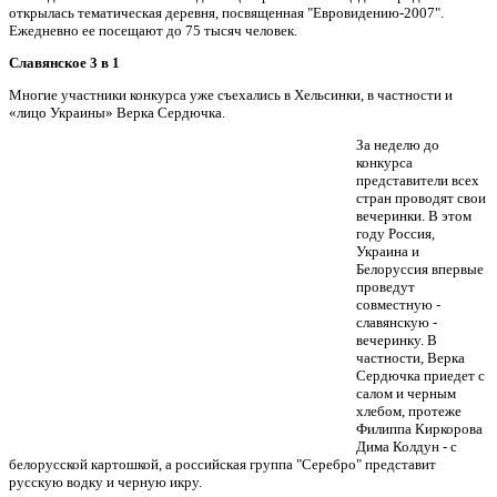
открылась тематическая деревня, посвященная "Евровидению-2007".
Ежедневно ее посещают до 75 тысяч человек.
Славянское 3 в 1
Многие участники конкурса уже съехались в Хельсинки, в частности и
«лицо Украины» Верка Сердючка.
За неделю до
конкурса
представители всех
стран проводят свои
вечеринки. В этом
году Россия,
Украина и
Белоруссия впервые
проведут
совместную -
славянскую -
вечеринку. В
частности, Верка
Сердючка приедет с
салом и черным
хлебом, протеже
Филиппа Киркорова
Дима Колдун - с
белорусской картошкой, а российская группа "Серебро" представит
русскую водку и черную икру.