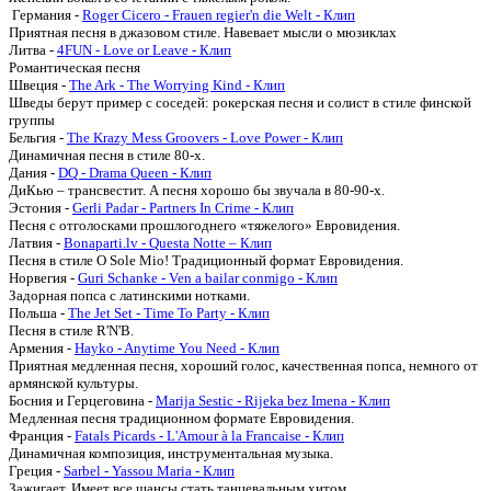
Германия -
Roger Cicero - Frauen regier'n die Welt - Клип
Приятная песня в джазовом стиле. Навевает мысли о мюзиклах
Литва -
4FUN - Love or Leave - Клип
Романтическая песня
Швеция -
The Ark - The Worrying Kind - Клип
Шведы берут пример с соседей: рокерская песня и солист в стиле финской
группы
Бельгия -
The Krazy Mess Groovers - Love Power - Клип
Динамичная песня в стиле 80-х.
Дания -
DQ - Drama Queen - Клип
ДиКью – трансвестит. А песня хорошо бы звучала в 80-90-х.
Эстония -
Gerli Padar - Partners In Crime - Клип
Песня с отголосками прошлогоднего «тяжелого» Евровидения.
Латвия -
Bonaparti.lv - Questa Notte – Клип
Песня в стиле O Sole Mio! Традиционный формат Евровидения.
Норвегия -
Guri Schanke - Ven a bailar conmigo - Клип
Задорная попса с латинскими нотками.
Польша -
The Jet Set - Time To Party - Клип
Песня в стиле R'N'B.
Армения -
Hayko - Anytime You Need - Клип
Приятная медленная песня, хороший голос, качественная попса, немного от
армянской культуры.
Босния и Герцеговина -
Marija Sestic - Rijeka bez Imena - Клип
Медленная песня традиционном формате Евровидения.
Франция -
Fatals Picards - L'Amour à la Francaise - Клип
Динамичная композиция, инструментальная музыка.
Греция -
Sarbel - Yassou Maria - Клип
Зажигает. Имеет все шансы стать танцевальным хитом.