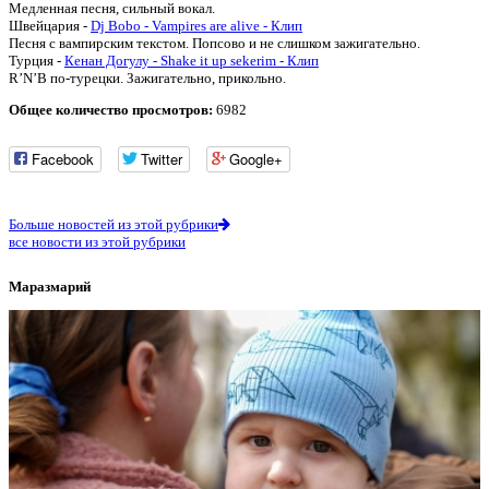
Медленная песня, сильный вокал.
Швейцария -
Dj Bobo - Vampires are alive - Клип
Песня с вампирским текстом. Попсово и не слишком зажигательно.
Турция -
Кенан Догулу - Shake it up sekerim - Клип
R’N’B по-турецки. Зажигательно, прикольно.
Общее количество просмотров:
6982
Facebook
Twitter
Google+
Больше новостей из этой рубрики
все новости из этой рубрики
Маразмарий
1
1
В
е