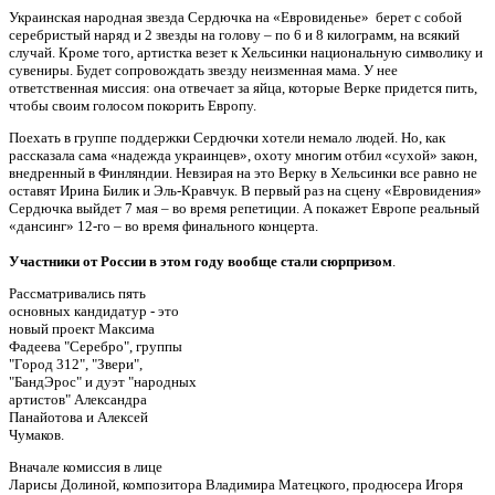
Украинская народная звезда Сердючка на «Евровиденье» берет с собой
серебристый наряд и 2 звезды на голову – по 6 и 8 килограмм, на всякий
случай. Кроме того, артистка везет к Хельсинки национальную символику и
сувениры. Будет сопровождать звезду неизменная мама. У нее
ответственная миссия: она отвечает за яйца, которые Верке придется пить,
чтобы своим голосом покорить Европу.
Поехать в группе поддержки Сердючки хотели немало людей. Но, как
рассказала сама «надежда украинцев», охоту многим отбил «сухой» закон,
внедренный в Финляндии. Невзирая на это Верку в Хельсинки все равно не
оставят Ирина Билик и Эль-Кравчук. В первый раз на сцену «Евровидения»
Сердючка выйдет 7 мая – во время репетиции. А покажет Европе реальный
«дансинг» 12-го – во время финального концерта.
Участники от России в этом году вообще стали сюрпризом
.
Рассматривались пять
основных кандидатур - это
новый проект Максима
Фадеева "Серебро", группы
"Город 312", "Звери",
"БандЭрос" и дуэт "народных
артистов" Александра
Панайотова и Алексей
Чумаков.
Вначале комиссия в лице
Ларисы Долиной, композитора Владимира Матецкого, продюсера Игоря