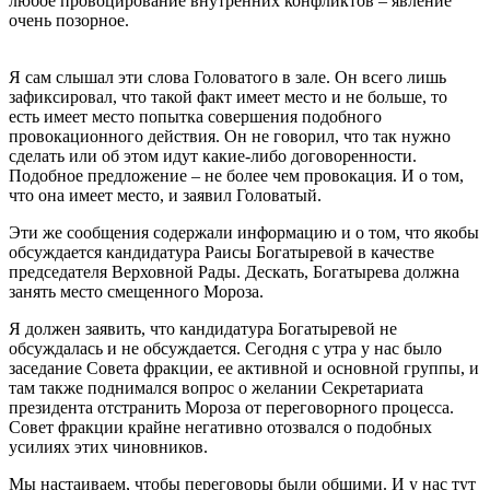
любое провоцирование внутренних конфликтов – явление
очень позорное.
Я сам слышал эти слова Головатого в зале. Он всего лишь
зафиксировал, что такой факт имеет место и не больше, то
есть имеет место попытка совершения подобного
провокационного действия. Он не говорил, что так нужно
сделать или об этом идут какие-либо договоренности.
Подобное предложение – не более чем провокация. И о том,
что она имеет место, и заявил Головатый.
Эти же сообщения содержали информацию и о том, что якобы
обсуждается кандидатура Раисы Богатыревой в качестве
председателя Верховной Рады. Дескать, Богатырева должна
занять место смещенного Мороза.
Я должен заявить, что кандидатура Богатыревой не
обсуждалась и не обсуждается. Сегодня с утра у нас было
заседание Совета фракции, ее активной и основной группы, и
там также поднимался вопрос о желании Секретариата
президента отстранить Мороза от переговорного процесса.
Совет фракции крайне негативно отозвался о подобных
усилиях этих чиновников.
Мы настаиваем, чтобы переговоры были общими. И у нас тут