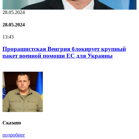
28.05.2024
2
28.05.2024
2
13:43
1
Прорашистская Венгрия блокирует крупный
пакет военной помощи ЕС для Украины
Сказано
подробнее