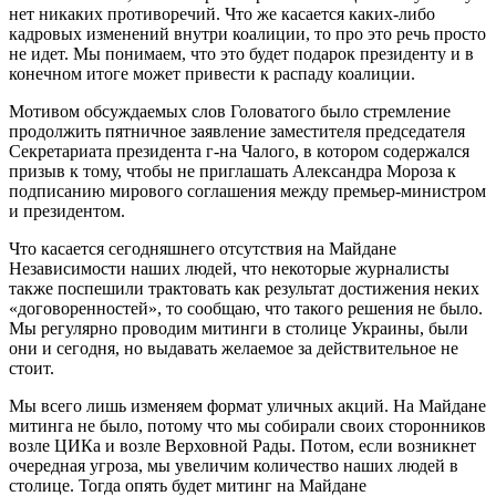
нет никаких противоречий. Что же касается каких-либо
кадровых изменений внутри коалиции, то про это речь просто
не идет. Мы понимаем, что это будет подарок президенту и в
конечном итоге может привести к распаду коалиции.
Мотивом обсуждаемых слов Головатого было стремление
продолжить пятничное заявление заместителя председателя
Секретариата президента г-на Чалого, в котором содержался
призыв к тому, чтобы не приглашать Александра Мороза к
подписанию мирового соглашения между премьер-министром
и президентом.
Что касается сегодняшнего отсутствия на Майдане
Независимости наших людей, что некоторые журналисты
также поспешили трактовать как результат достижения неких
«договоренностей», то сообщаю, что такого решения не было.
Мы регулярно проводим митинги в столице Украины, были
они и сегодня, но выдавать желаемое за действительное не
стоит.
Мы всего лишь изменяем формат уличных акций. На Майдане
митинга не было, потому что мы собирали своих сторонников
возле ЦИКа и возле Верховной Рады. Потом, если возникнет
очередная угроза, мы увеличим количество наших людей в
столице. Тогда опять будет митинг на Майдане