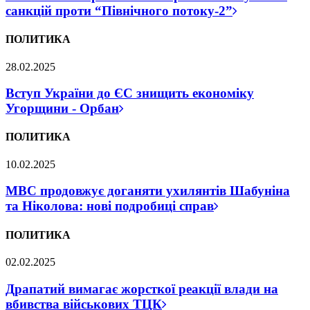
санкцій проти “Північного потоку-2”
ПОЛИТИКА
28.02.2025
Вступ України до ЄС знищить економіку
Угорщини - Орбан
ПОЛИТИКА
10.02.2025
МВС продовжує доганяти ухилянтів Шабуніна
та Ніколова: нові подробиці справ
ПОЛИТИКА
02.02.2025
Драпатий вимагає жорсткої реакції влади на
вбивства військових ТЦК