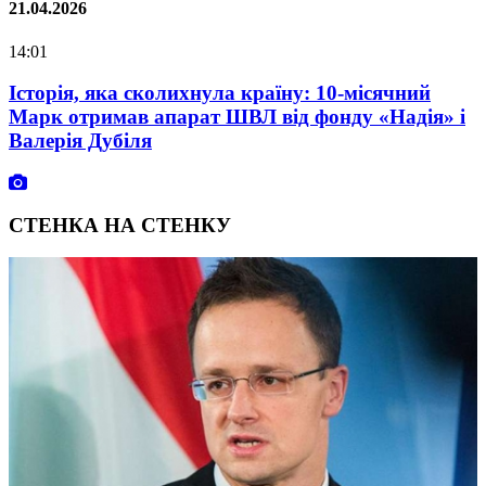
1.04.2026
02.
4:01
07:
Історія, яка сколихнула країну: 10-місячний
Ol
Марк отримав апарат ШВЛ від фонду «Надія» і
At
Валерія Дубіля
Du
СТЕНКА НА СТЕНКУ