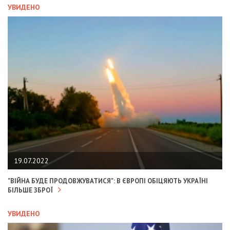
УВИДЕНО
19.07.2022
"ВІЙНА БУДЕ ПРОДОВЖУВАТИСЯ": В ЄВРОПІ ОБІЦЯЮТЬ УКРАЇНІ
БІЛЬШЕ ЗБРОЇ
УВИДЕНО