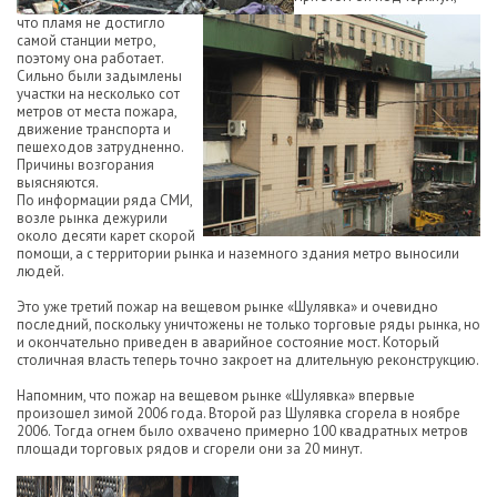
что пламя не достигло
самой станции метро,
поэтому она работает.
Сильно были задымлены
участки на несколько сот
метров от места пожара,
движение транспорта и
пешеходов затрудненно.
Причины возгорания
выясняются.
По информации ряда СМИ,
возле рынка дежурили
около десяти карет скорой
помощи, а с территории рынка и наземного здания метро выносили
людей.
Это уже третий пожар на вещевом рынке «Шулявка» и очевидно
последний, поскольку уничтожены не только торговые ряды рынка, но
и окончательно приведен в аварийное состояние мост. Который
столичная власть теперь точно закроет на длительную реконструкцию.
Напомним, что пожар на вещевом рынке «Шулявка» впервые
произошел зимой 2006 года. Второй раз Шулявка сгорела в ноябре
2006. Тогда огнем было охвачено примерно 100 квадратных метров
площади торговых рядов и сгорели они за 20 минут.