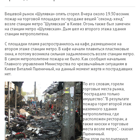
Вещевой рынок «Шулявка» опять сгорел. Вчера около 19.30 возник
пожар на торговой площадке по продаже вещей “секонд-хенд”
возле станции метро “Шулявская” в Киеве. Огонь также был замечен
на станции метро «Шулявская». Дым шел из второго этажа здания
станции метрополитена.
С площадки пламя распространилось на кафе, размещенное на
втором этаже станции метро. В кафе начали плавиться пластиковые
окна, и потому возникла сильная задымленность возле станции метро.
В самом метрополитене пожара не было. Как сообщил начальник
Главного управления Министерства по чрезвычайным ситуациям в
Киеве Виталий Пшеничный, на данный момент жертв и пострадавших
нет.
По его словам, горели
торговые места рынка,
"пострадало только
имущество". "В результате
пожара горит второй этаж
наземного здания
метрополитена, где
расположен ресторан, а
также киоски и торговые
места возле метро", - сказал
Пшеничный.
При этом он подчеркнул,