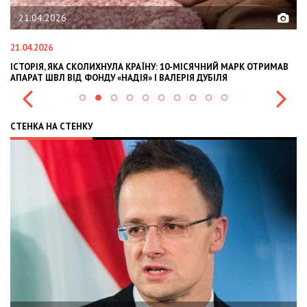
21.04.2026
21.04.2026
02
ІСТОРІЯ, ЯКА СКОЛИХНУЛА КРАЇНУ: 10-МІСЯЧНИЙ МАРК ОТРИМАВ
OL
АПАРАТ ШВЛ ВІД ФОНДУ «НАДІЯ» І ВАЛЕРІЯ ДУБІЛЯ
IN
СТЕНКА НА СТЕНКУ