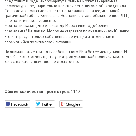
представит в Раде Генпрокуратура быть не может. Генеральная
прокуратура предварительно все свои решения уже обнародовала.
Ссылаясь на польских экспертов, она заявляла ранее, что виной
трагической гибели Вячеслава Чорновила стало обыкновенное ДТП,
а не политическое убийство.
Можно ли сказать, что Александр Мороз ищет одобрения
президента? Не думаю. Мороз не старается подхалимничать Ющенко.
Его интересует только собственная репутация и выживание в
сложившийся политической ситуации.
Поднимать такие темы для собственного PR`а более чем цинично. И
тут я бы хотел отметить, что у лидеров украинской политики такого
качества, как цинизм, вполне достаточно.
Общее количество просмотров:
1142
Facebook
Twitter
Google+