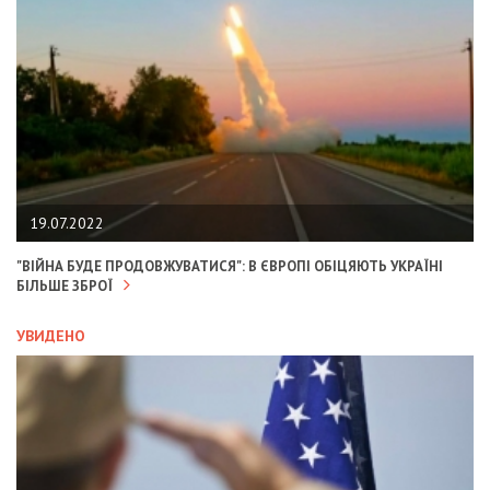
19.07.2022
"ВІЙНА БУДЕ ПРОДОВЖУВАТИСЯ": В ЄВРОПІ ОБІЦЯЮТЬ УКРАЇНІ
БІЛЬШЕ ЗБРОЇ
УВИДЕНО