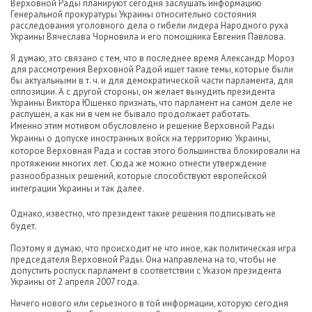
Верховной Рады планируют сегодня заслушать информацию
Генеральной прокуратуры Украины относительно состояния
расследования уголовного дела о гибели лидера Народного руха
Украины Вячеслава Чорновила и его помощника Евгения Павлова.
Я думаю, это связано с тем, что в последнее время Александр Мороз
для рассмотрения Верховной Радой ищет такие темы, которые были
бы актуальными в т. ч. и для демократической части парламента, для
оппозиции. А с другой стороны, он желает вынудить президента
Украины Виктора Ющенко признать, что парламент на самом деле не
распущен, а как ни в чем не бывало продолжает работать.
Именно этим мотивом обусловлено и решение Верховной Рады
Украины о допуске иностранных войск на территорию Украины,
которое Верховная Рада и состав этого большинства блокировали на
протяжении многих лет. Сюда же можно отнести утверждение
разнообразных решений, которые способствуют европейской
интеграции Украины и так далее.
Однако, известно, что президент такие решения подписывать не
будет.
Поэтому я думаю, что происходит не что иное, как политическая игра
председателя Верховной Рады. Она направлена на то, чтобы не
допустить роспуск парламент в соответствии с Указом президента
Украины от 2 апреля 2007 года.
Ничего нового или серьезного в той информации, которую сегодня