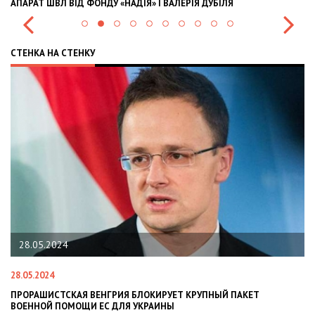
АПАРАТ ШВЛ ВІД ФОНДУ «НАДІЯ» І ВАЛЕРІЯ ДУБІЛЯ
IN
СТЕНКА НА СТЕНКУ
28.05.2024
28.05.2024
22
ПРОРАШИСТСКАЯ ВЕНГРИЯ БЛОКИРУЕТ КРУПНЫЙ ПАКЕТ
Н
ВОЕННОЙ ПОМОЩИ ЕС ДЛЯ УКРАИНЫ
СИ