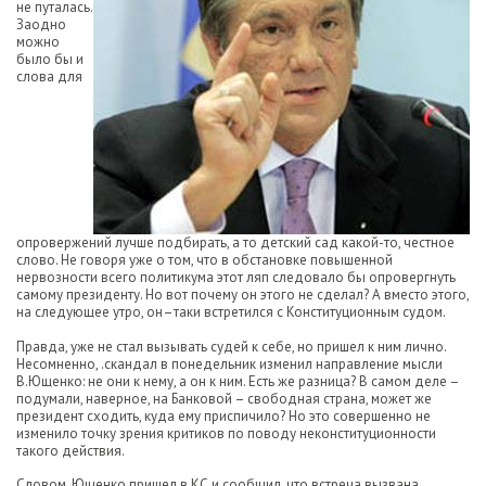
не путалась.
Заодно
можно
было бы и
слова для
опровержений лучше подбирать, а то детский сад какой-то, честное
слово. Не говоря уже о том, что в обстановке повышенной
нервозности всего политикума этот ляп следовало бы опровергнуть
самому президенту. Но вот почему он этого не сделал? А вместо этого,
на следующее утро, он–таки встретился с Конституционным судом.
Правда, уже не стал вызывать судей к себе, но пришел к ним лично.
Несомненно, .скандал в понедельник изменил направление мысли
В.Ющенко: не они к нему, а он к ним. Есть же разница? В самом деле –
подумали, наверное, на Банковой – свободная страна, может же
президент сходить, куда ему приспичило? Но это совершенно не
изменило точку зрения критиков по поводу неконституционности
такого действия.
Словом, Ющенко пришел в КС и сообщил, что встреча вызвана