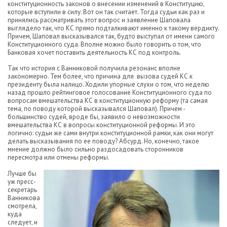
конституционность законов о внесении изменений в Конституцию,
которые вступили в силу. Вот он так считает. Тогда судьи как раз и
принялись рассматривать этот вопрос и заявление Шаповала
выглядело так, что КС прямо подталкивают именно к такому вердикту.
Причем, Шаповал высказывался так, будто выступал от имени самого
Конституционного суда. Вполне можно было говорить о том, что
Банковая хочет поставить деятельность КС под контроль.
Так что история с Ванниковой получила резонанс вполне
закономерно. Тем более, что причина для вызова судей КС к
президенту была налицо. Ходили упорные слухи о том, что неделю
назад прошло рейтинговое голосование Конституционного суда по
вопросам вмешательства КС в конституционную реформу (та самая
тема, по поводу которой высказывался Шаповал). Причем -
большинство судей, вроде бы, заявило о невозможности
вмешательства КС в вопросы конституционной реформы. И это
логично: судьи же сами внутри конституционной рамки, как они могут
делать высказывания по ее поводу? Абсурд. Но, конечно, такое
мнение должно было сильно раздосадовать сторонников
пересмотра или отмены реформы.
Лучше бы
уж пресс-
секретарь
Ванникова
смотрела,
куда
следует, и