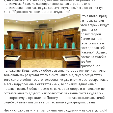
политический кризис, одновременно желая оградить их от
политизации – это как-то уже совсем негуманно. Чего он от них тут
хотел? Простого человеческого сочувствия?
Что в итоге? Вряд
ли последствия
этой встречи будут
приятны для
обеих сторон.
Самим фактом
своего визита и
последовавшей
"накачки" Ющенко
поставил судей в
крайне
прискорбное
положение. Ведь теперь любое решение, которое они примут, начнут
толковать как результат этого визита. Опять же, слух о результатах
того самого рейтингового голосовании уже вполне распространился.
А если вдруг решение окажется иным, то почему? Однозначно:
повлиял визит. В общем, всего лишь час разговора и, в принципе, не
остается ничего другого, как полностью заменить состав суда. Ну и,
по- хорошему, и президента. Потому что деятельность независимой
судебной ветви власти за этот час вполне дискредитирована.
Что ли сложно выучить и запомнить, что с судьями – не советуются. И