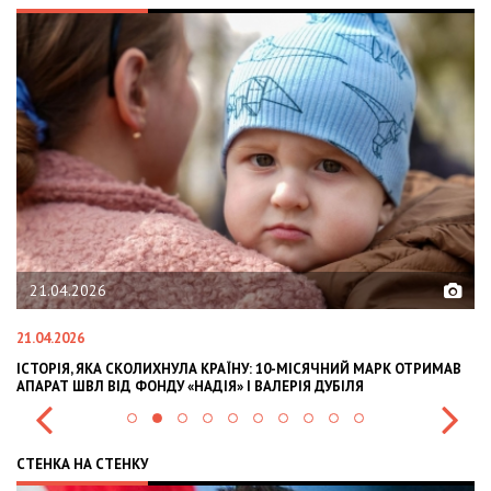
21.04.2026
0
21.04.2026
02.
ІСТОРІЯ, ЯКА СКОЛИХНУЛА КРАЇНУ: 10-МІСЯЧНИЙ МАРК ОТРИМАВ
OLE
АПАРАТ ШВЛ ВІД ФОНДУ «НАДІЯ» І ВАЛЕРІЯ ДУБІЛЯ
INT
СТЕНКА НА СТЕНКУ