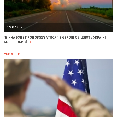
19.07.2022
"ВІЙНА БУДЕ ПРОДОВЖУВАТИСЯ": В ЄВРОПІ ОБІЦЯЮТЬ УКРАЇНІ
БІЛЬШЕ ЗБРОЇ
УВИДЕНО