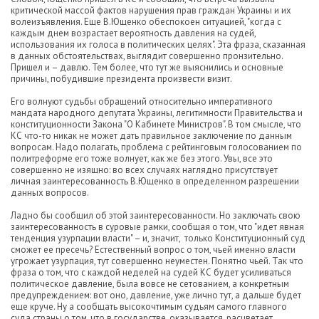
критической массой фактов нарушения прав граждан Украины и их
волеизъявления. Еще В.Ющенко обеспокоен ситуацией, "когда с
каждым днем возрастает вероятность давления на судей,
использования их голоса в политических целях". Эта фраза, сказанная
в данных обстоятельствах, выглядит совершенно пронзительно.
Пришел и – давлю. Тем более, что тут же выяснились и основные
причины, побудившие президента произвести визит.
Его волнуют судьбы обращений относительно императивного
мандата народного депутата Украины, легитимности Правительства и
конституционности Закона "О Кабинете Министров". В том смысле, что
КС что-то никак не может дать правильное заключение по данным
вопросам. Надо полагать, проблема с рейтинговым голосованием по
политреформе его тоже волнует, как же без этого. Увы, все это
совершенно не изящно: во всех случаях наглядно присутствует
личная заинтересованность В.Ющенко в определенном разрешении
данных вопросов.
Ладно бы сообщил об этой заинтересованности. Но заключать свою
заинтересованность в суровые рамки, сообщая о том, что "идет явная
тенденция узурпации власти" – и, значит, только Конституционный суд
сможет ее пресечь? Естественный вопрос о том, чьей именно власти
угрожает узурпация, тут совершенно неуместен. Понятно чьей. Так что
фраза о том, что с каждой неделей на судей КС будет усиливаться
политическое давление, была вовсе не сетованием, а конкретным
предупреждением: вот оно, давление, уже лично тут, а дальше будет
еще круче. Ну а сообщать высокочтимым судьям самого главного
суда страны о том, что в государстве, оказывается, расцветает