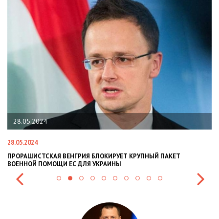
28.05.2024
28.05.2024
22
ПРОРАШИСТСКАЯ ВЕНГРИЯ БЛОКИРУЕТ КРУПНЫЙ ПАКЕТ
Н
ВОЕННОЙ ПОМОЩИ ЕС ДЛЯ УКРАИНЫ
СИ