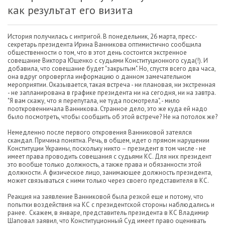
как результат его визита
История получилась с интригой. В понедельник, 26 марта, пресс-
секретарь президента Ирина Ванникова оптимистично сообщила
общественности о том, что в этот день состоится экстренное
совещание Виктора Ющенко с судьями Конституционного суда(!). И
добавила, что совещание будет "закрытым". Но, спустя всего два часа,
она вдруг опровергла информацию о данном замечательном
мероприятии. Оказывается, такая встреча - ни плановая, ни экстренная
- не запланирована в графике президента ни на сегодня, ни на завтра.
"Я вам скажу, что я перепутала, не туда посмотрела", - мило
пооткровенничала Ванникова. Странное дело, это же куда ей надо
было посмотреть, чтобы сообщить об этой встрече? Не на потолок же?
Немедленно после первого откровения Ванниковой затеялся
скандал. Причина понятна. Речь, в общем, идет о прямом нарушении
Конституции Украины, поскольку никто – президент в том числе - не
имеет права проводить совещания с судьями КС. Для них президент
это вообще только должность, а также права и обязанности этой
должности. А физическое лицо, занимающее должность президента,
может связываться с ними только через своего представителя в КС.
Реакция на заявление Ванниковой была резкой еще и потому, что
попытки воздействия на КС с президентской стороны наблюдались и
ранее. Скажем, в январе, представитель президента в КС Владимир
Шаповал заявил, что Конституционный Суд имеет право оценивать