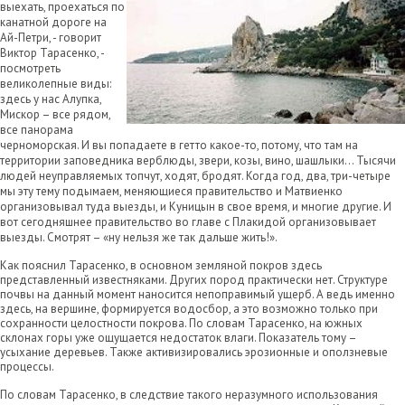
выехать, проехаться по
канатной дороге на
Ай-Петри, - говорит
Виктор Тарасенко, -
посмотреть
великолепные виды:
здесь у нас Алупка,
Мискор – все рядом,
все панорама
черноморская. И вы попадаете в гетто какое-то, потому, что там на
территории заповедника верблюды, звери, козы, вино, шашлыки… Тысячи
людей неуправляемых топчут, ходят, бродят. Когда год, два, три-четыре
мы эту тему подымаем, меняющиеся правительство и Матвиенко
организовывал туда выезды, и Куницын в свое время, и многие другие. И
вот сегодняшнее правительство во главе с Плакидой организовывает
выезды. Смотрят – «ну нельзя же так дальше жить!».
Как пояснил Тарасенко, в основном земляной покров здесь
представленный известняками. Других пород практически нет. Структуре
почвы на данный момент наносится непоправимый ущерб. А ведь именно
здесь, на вершине, формируется водосбор, а это возможно только при
сохранности целостности покрова. По словам Тарасенко, на южных
склонах горы уже ощущается недостаток влаги. Показатель тому –
усыхание деревьев. Также активизировались эрозионные и оползневые
процессы.
По словам Тарасенко, в следствие такого неразумного использования