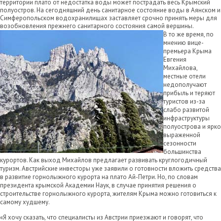
территории плато от недостатка воды может пострадать весь Крымский
полуостров. На сегодняшний день санитарное состояние воды в Аянском и
Симферопольском водохранилищах заставляет срочно принять меры для
возобновления прежнего санитарного состояния самой вершины.
В то же время, по
мнению вице-
премьера Крыма
Евгения
Михайлова,
местные отели
недополучают
прибыль и теряют
туристов из-за
слабо развитой
инфраструктуры
полуострова и ярко
выраженной
сезонности
большинства
курортов. Как выход Михайлов предлагает развивать круглогодичный
туризм. Австрийские инвесторы уже заявили о готовности вложить средства
в развитие горнолыжного курорта на плато Ай-Петри. Но, по словам
президента крымской Академии Наук, в случае принятия решения о
строительстве горнолыжного курорта, жителям Крыма можно готовиться к
самому худшему.
«Я хочу сказать, что специалисты из Австрии приезжают и говорят, что