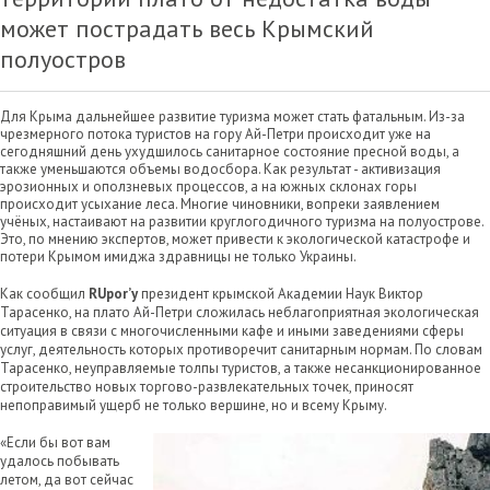
может пострадать весь Крымский
полуостров
Для Крыма дальнейшее развитие туризма может стать фатальным. Из-за
чрезмерного потока туристов на гору Ай-Петри происходит уже на
сегодняшний день ухудшилось санитарное состояние пресной воды, а
также уменьшаются объемы водосбора. Как результат - активизация
эрозионных и оползневых процессов, а на южных склонах горы
происходит усыхание леса. Многие чиновники, вопреки заявлением
учёных, настаивают на развитии круглогодичного туризма на полуострове.
Это, по мнению экспертов, может привести к экологической катастрофе и
потери Крымом имиджа здравницы не только Украины.
Как сообщил
RUpor’y
президент крымской Академии Наук Виктор
Тарасенко, на плато Ай-Петри сложилась неблагоприятная экологическая
ситуация в связи с многочисленными кафе и иными заведениями сферы
услуг, деятельность которых противоречит санитарным нормам. По словам
Тарасенко, неуправляемые толпы туристов, а также несанкционированное
строительство новых торгово-развлекательных точек, приносят
непоправимый ущерб не только вершине, но и всему Крыму.
«Если бы вот вам
удалось побывать
летом, да вот сейчас