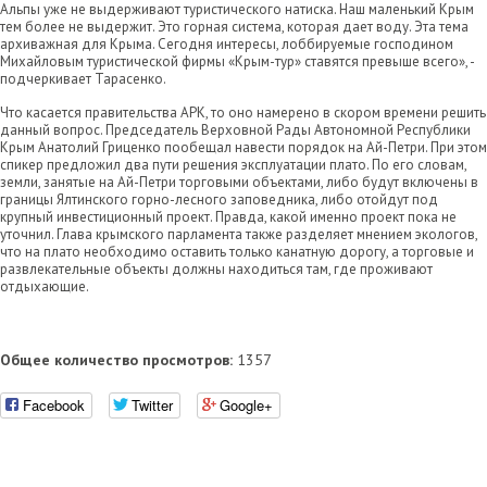
Альпы уже не выдерживают туристического натиска. Наш маленький Крым
тем более не выдержит. Это горная система, которая дает воду. Эта тема
архиважная для Крыма. Сегодня интересы, лоббируемые господином
Михайловым туристической фирмы «Крым-тур» ставятся превыше всего», -
подчеркивает Тарасенко.
Что касается правительства АРК, то оно намерено в скором времени решить
данный вопрос. Председатель Верховной Рады Автономной Республики
Крым Анатолий Гриценко пообещал навести порядок на Ай-Петри. При этом
спикер предложил два пути решения эксплуатации плато. По его словам,
земли, занятые на Ай-Петри торговыми объектами, либо будут включены в
границы Ялтинского горно-лесного заповедника, либо отойдут под
крупный инвестиционный проект. Правда, какой именно проект пока не
уточнил. Глава крымского парламента также разделяет мнением экологов,
что на плато необходимо оставить только канатную дорогу, а торговые и
развлекательные объекты должны находиться там, где проживают
отдыхающие.
Общее количество просмотров:
1357
Facebook
Twitter
Google+