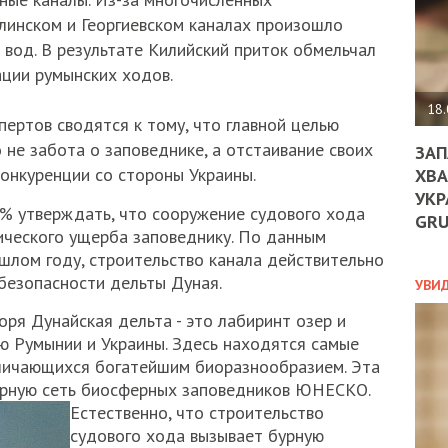
ДО
линском и Георгиевском каналах произошло
ЄС
ЗНИ
 вод. В результате Килийский приток обмельчал
ЕКО
ации румынских ходов.
УГО
-
18.
ертов сводятся к тому, что главной целью
ОРБ
не забота о заповеднике, а отстаивание своих
ЗАП
конкуренции со стороны Украины.
ХВА
УКР
ПОЛ
0% утверждать, что сооружение судового хода
GR
гического ущерба заповеднику. По данным
ПРО
шлом году, строительство канала действительно
ДОГ
 безопасности дельты Дуная.
УХИ
УВИ
ШАБ
ря Дунайская дельта - это лабиринт озер и
ТА
НІК
ю Румынии и Украины. Здесь находятся самые
НОВ
личающихся богатейшим биоразнообразием. Эта
ПОД
ирную сеть биосферных заповедников ЮНЕСКО.
СПР
Естественно, что строительство
судового хода вызывает бурную