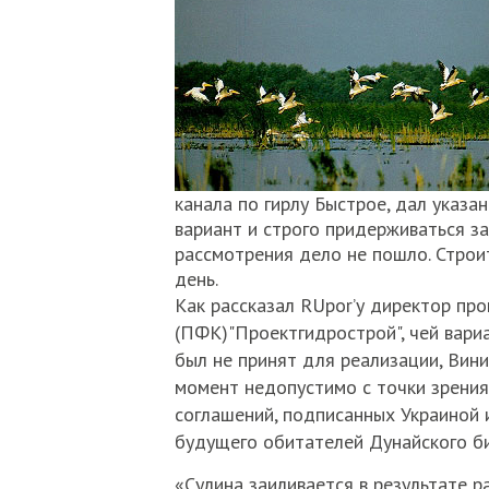
канала по гирлу Быстрое, дал указан
вариант и строго придерживаться за
рассмотрения дело не пошло. Строи
день.
Как рассказал RUpor’у директор пр
(ПФК)"Проектгидрострой", чей вари
был не принят для реализации, Вини
момент недопустимо с точки зрени
соглашений, подписанных Украиной 
будущего обитателей Дунайского б
«Сулина заиливается в результате р