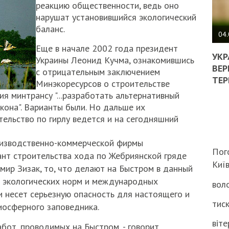
реакцию общественности, ведь оно
нарушат установившийся экологический
ПОЛ
баланс.
ВИМ
04.
ЖОР
Еще в начале 2002 года президент
РЕА
УКР
Украины Леонид Кучма, ознакомившись
ВЛА
ВЕР
с отрицательным заключением
НА
ТЕР
Минэкоресурсов о строительстве
ВБИ
ия минтрансу "...разработать альтернативный
ВІЙ
кона". Варианты были. Но дальше их
ТЦК
тельство по гирлу ведется и на сегодняшний
оизводственно-коммерческой фирмы
Пог
ант строительства хода по Жебриянской гряде
Киї
мир Зизак, то, что делают на Быстром в данный
я экологических норм и международных
воло
и несет серьезную опасность для настоящего и
тиск
иосферного заповедника.
віте
абот, проводимых на Быстром, - говорит