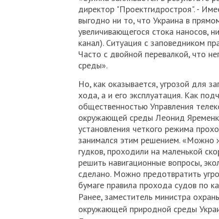
директор "Проектгидростроя". - Име
выгодно ни то, что Украина в прямо
увеличивающегося стока наносов, н
канал). Ситуация с заповедником пр
Часто с двойной перевалкой, что н
среды».
Но, как оказывается, угрозой для з
хода, а и его эксплуатация. Как по
общественностью Управления телек
окружающей среды Леонид Яременко
установления четкого режима прохо
занимался этим решением. «Можно ж
гудков, проходили на маленькой ск
решить навигационные вопросы, экол
сделано. Можно предотвратить угроз
бумаге правила прохода судов по ка
Ранее, заместитель министра охран
окружающей природной среды Укра