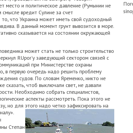
Пого
ет место и политическое давление (Румынии не
sino
м смысле вредит Сулине за счет
и то, что Украина может иметь свой судоходный
авдива. В данный момент грунт вывозится в море.
егативно сказывается на состоянии окружающей
аповедника может стать не только строительство
дчеркнул RUpor’у заведующий сектором связей с
оммуникаций при Министерстве охраны
, в первую очередь надо решить проблему
ждения судов. По словам Яременко, никто не
е сказать, чтоб выключали свет, не давали
орости. Необходимо собрать специалистов,
огические аспекты рассмотреть. Пока этого не
у, но для этого надо четко зафиксировать на
налу».
ы
ины Степан