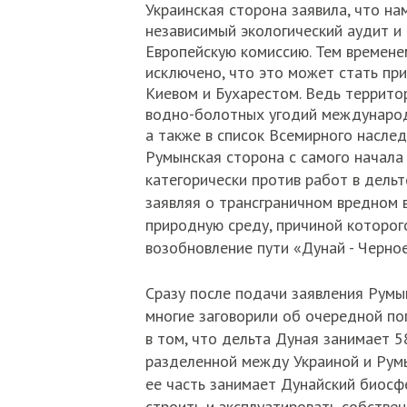
Украинская сторона заявила, что на
независимый экологический аудит и
Европейскую комиссию. Тем времене
исключено, что это может стать пр
Киевом и Бухарестом. Ведь террито
водно-болотных угодий международн
а также в список Всемирного насл
Румынская сторона с самого начала
категорически против работ в дельт
заявляя о трансграничном вредном 
природную среду, причиной которог
возобновление пути «Дунай - Черное
Сразу после подачи заявления Румы
многие заговорили об очередной по
в том, что дельта Дуная занимает 5
разделенной между Украиной и Рум
ее часть занимает Дунайский биосф
строить и эксплуатировать собствен