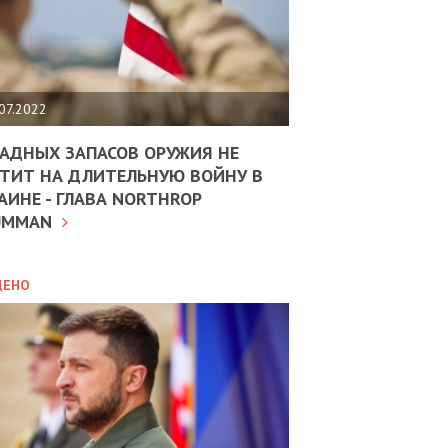
ЩИТЬ
НОМІКУ
РЩИНИ
07.2022
АН
АДНЫХ ЗАПАСОВ ОРУЖИЯ НЕ
ТИТ НА ДЛИТЕЛЬНУЮ ВОЙНУ В
АИНЕ - ГЛАВА NORTHROP
ИТИКА
10.02.2025
UMMAN
МВС
ДОВЖУЄ
АНЯТИ
ЛЯНТІВ
ДЕНО
УНІНА
ОЛОВА:
І
РОБИЦІ
АВ