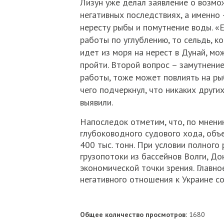
Лизун уже делал заявление о возм
негативных последствиях, а именно 
нересту рыбы и помутнение воды. «
работы по углублению, то сельдь, к
идет из моря на нерест в Дунай, мо
пройти. Второй вопрос – замутнение
работы, тоже может повлиять на рыб
чего подчеркнул, что никаких други
выявили.
Напоследок отметим, что, по мнению
глубоководного судового хода, объе
400 тыс. тонн. При условии полного 
грузопотоки из бассейнов Волги, Дон
экономической точки зрения. Главно
негативного отношения к Украине с
Общее количество просмотров:
1680