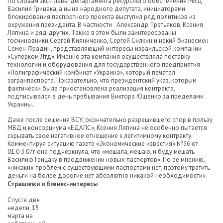
По словам экс-главы департамента ресурсного обеспечения МВД
Василия Грицака, а ныне народного депутата, инициаторами
блокирования паспортного проекта выступил ряд политиков из
окружения президента. В частности Александр Третьяков, Ксения
Ляпина и ряд других. Также в этом были заинтересованы
госчиновники Сергей Кияниченко, Сергей Силкин и некий бизнесмен
Семен Фрадин, представляющий интересы израильской компании
«Суперком Лтд». Именно эта компания осуществляла поставку
технологии и оборудования для государственного предприятия
«Полиграфический комбинат «Украина», который печатал
загранпаспорта. Показательно, что президентский указ, которым
фактически была приостановлена реализация контракта,
подписывался в день пребывания Виктора Ющенко за пределами
Украины.
Даже после решения ВСУ, окончательно разрешившего спор в пользу
МВД и консорциума «ЕДАПС», Ксения Ляпина не особенно пытается
скрывать свое негативное отношение к легитимному контракту.
Комментируя ситуацию газете «Экономические известия» №36 от
01.0 3.07г она подчеркнула, что «мешала, мешаю, и буду мешать
Василию Грицаку в продвижении новых паспортов». По ее мнению,
«никаких проблем с существующими паспортами нет, поэтому тратить
деньги на более дорогие нет абсолютно никакой необходимости».
Страшилки и бизнес-интересы
Спустя две
недели, 15
марта на