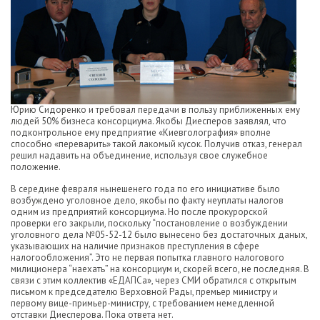
Юрию Сидоренко и требовал передачи в пользу приближенных ему
людей 50% бизнеса консорциума. Якобы Диесперов заявлял, что
подконтрольное ему предприятие «Киевголография» вполне
способно «переварить» такой лакомый кусок. Получив отказ, генерал
решил надавить на объединение, используя свое служебное
положение.
В середине февраля нынешенего года по его инициативе было
возбуждено уголовное дело, якобы по факту неуплаты налогов
одним из предприятий консорциума. Но после прокурорской
проверки его закрыли, поскольку “постановление о возбуждении
уголовного дела №05-52-12 было вынесено без достаточных даных,
указывающих на наличие признаков преступления в сфере
налогообложения”. Это не первая попытка главного налогового
милиционера “наехать” на консорциум и, скорей всего, не последняя. В
связи с этим коллектив «ЕДАПСа», через СМИ обратился с открытым
письмом к председателю Верховной Рады, премьер министру и
первому вице-примьер-министру, с требованием немедленной
отставки Диесперова. Пока ответа нет.