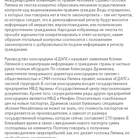
международные конвенции по правам человека. Однако госпожа
Ляпина не смогла конкретно обрисовать механизм осуществления
контроля над вышеназванными правами граждан. Ведь «страшилок»,
о которых она говорила нет в тексте законопроекта – там нет пунктов,
из которых следует, что в демографический регистр будут вносится
информация об имуществе, вероисповедании, или политических
предпочтениях гражданина. Народная избранница не смогла по
просьбе журналистов конкретизировать и ответ на вопрос, каким
образом «тотальный контроль» соотносится с положением
законопроекта о добровольности подачи информации в регистр
гражданами.
Руководство консорциума «ЕДАПС» называет заявления Ксении
Ляпиной о концентрации информации о гражданах страны в частных
руках полным абсурдом. По словам Александра Драникова,
заместителя генерального директора консорциума по связям с
общественностью и СМИ госпожа Ляпина лукавит, называя «ЕДАПС»
частной структурой. В состав консорциума входит государственное
предприятие МВД Украины «Государственный центр персонализации
документов». Кроме того, соучредителями ряда других предприятий
консорциума являются МВД и Минфин. Относительно «заоблачных
цен на новые паспорта», Драников сказал буквально следующее:
«Ксения Михайловна не может не знать, что стоимость паспортов не
определяется их производителем, а зависит от размера
государственной пошлины, которая сейчас составляет 170 гривен. В
ближайшее время в связи с введением нового паспорта сумма
госпошлины не изменится. Поэтому говорить о получении
производителем сверхприбылей, как это делает госпожа Ляпина, по
крайней мере, не корректно».