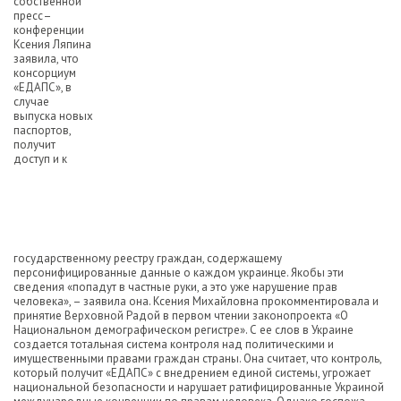
собственной
пресс–
конференции
Ксения Ляпина
заявила, что
консорциум
«ЕДАПС», в
случае
выпуска новых
паспортов,
получит
доступ и к
государственному реестру граждан, содержащему
персонифицированные данные о каждом украинце. Якобы эти
сведения «попадут в частные руки, а это уже нарушение прав
человека», – заявила она. Ксения Михайловна прокомментировала и
принятие Верховной Радой в первом чтении законопроекта «О
Национальном демографическом регистре». С ее слов в Украине
создается тотальная система контроля над политическими и
имущественными правами граждан страны. Она считает, что контроль,
который получит «ЕДАПС» с внедрением единой системы, угрожает
национальной безопасности и нарушает ратифицированные Украиной