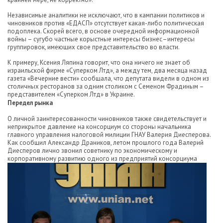
Независимые аналитики не исключают, что в кампании политиков и
чиновников против «ЕДАСП» отсутствует какая-либо политическая
подоплека. Скорей всего, в основе очередной информационной
войны – сугубо частные корыстные интересы бизнес–интересы
группировок, имеющих свое представительство во власти.
К примеру, Ксения Ляпина говорит, что она ничего не знает об
израильской фирме «Суперком Лтд», а между тем, два месяца назад
газета «Вечерние вести» сообщала, что депутата видели в одном из
столичных ресторанов за одним столиком с Семеном Фрадиным –
представителем «Суперком Лтд» в Украине.
Передел рынка
О личной заинтересованности чиновников также свидетельствует и
неприкрытое давление на консорциум со стороны начальника
главного управления налоговой милиции ГНАУ Валерия Диесперова.
Как сообщил Александр Драников, летом прошлого года Валерий
Диесперов лично звонил советнику по экономическому и
корпоративному развитию одного из предприятий консорциума