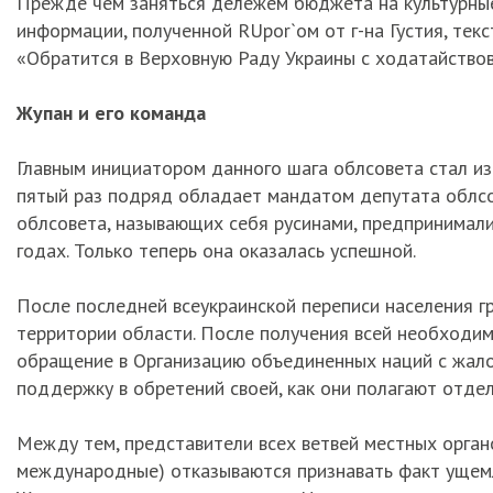
Прежде чем заняться дележем бюджета на культурны
информации, полученной RUpor`ом от г-на Густия, тек
«Обратится в Верховную Раду Украины с ходатайствов
Жупан и его команда
Главным инициатором данного шага облсовета стал из
пятый раз подряд обладает мандатом депутата облсов
облсовета, называющих себя русинами, предпринимали
годах. Только теперь она оказалась успешной.
После последней всеукраинской переписи населения гр
территории области. После получения всей необходи
обращение в Организацию объединенных наций с жало
поддержку в обретений своей, как они полагают отдел
Между тем, представители всех ветвей местных органов
международные) отказываются признавать факт ущемл