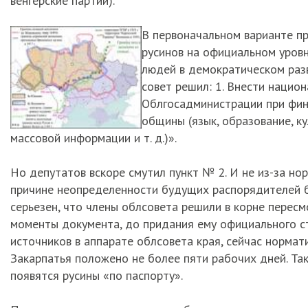
венгерские партии).
В первоначальном варианте пр
русинов на официальном уровн
людей в демократическом разв
совет решил: 1. Внести национ
Облгосадминистрации при фин
общины (язык, образование, ку
массовой информации и т. д.)».
Но депутатов вскоре смутил пункт № 2. И не из-за но
причине неопределенности будущих распорядителей б
серьезен, что члены облсовета решили в корне пересм
моменты документа, до придания ему официального ст
источников в аппарате облсовета края, сейчас нормати
Закарпатья положено не более пяти рабочих дней. Так
появятся русины «по паспорту».