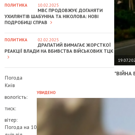
ПОЛИТИКА
10.02.2025
МВС ПРОДОВЖУЄ ДОГАНЯТИ
УХИЛЯНТІВ ШАБУНІНА ТА НІКОЛОВА: НОВІ
ПОДРОБИЦІ СПРАВ
ПОЛИТИКА
02.02.2025
ДРАПАТИЙ ВИМАГАЄ ЖОРСТКОЇ
РЕАКЦІЇ ВЛАДИ НА ВБИВСТВА ВІЙСЬКОВИХ ТЦК
19.07.20
"ВІЙНА 
Погода
Київ
УВИДЕНО
вологість:
тиск:
вітер:
Погода на 10
днів від