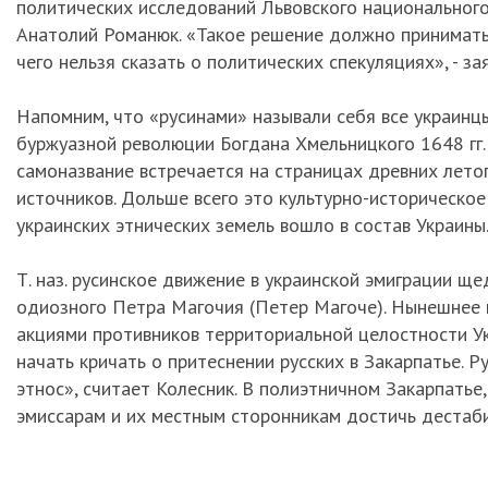
политических исследований Львовского национального
Анатолий Романюк. «Такое решение должно принимать
чего нельзя сказать о политических спекуляциях», - з
Напомним, что «русинами» называли себя все украинцы
буржуазной революции Богдана Хмельницкого 1648 гг.
самоназвание встречается на страницах древних летоп
источников. Дольше всего это культурно-историческое
украинских этнических земель вошло в состав Украины
Т. наз. русинское движение в украинской эмиграции 
одиозного Петра Магочия (Петер Магоче). Нынешнее 
акциями противников территориальной целостности У
начать кричать о притеснении русских в Закарпатье. Р
этнос», считает Колесник. В полиэтничном Закарпатье,
эмиссарам и их местным сторонникам достичь дестаби