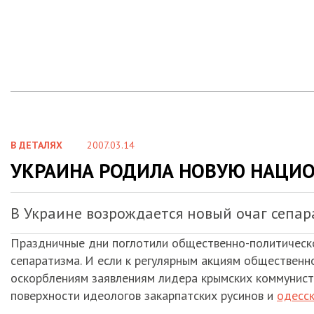
В ДЕТАЛЯХ
2007.03.14
УКРАИНА РОДИЛА НОВУЮ НАЦИ
В Украине возрождается новый очаг сепа
Праздничные дни поглотили общественно-политическо
сепаратизма. И если к регулярным акциям общественн
оскорблениям заявлениям лидера крымских коммунисто
поверхности идеологов закарпатских русинов и
одесс