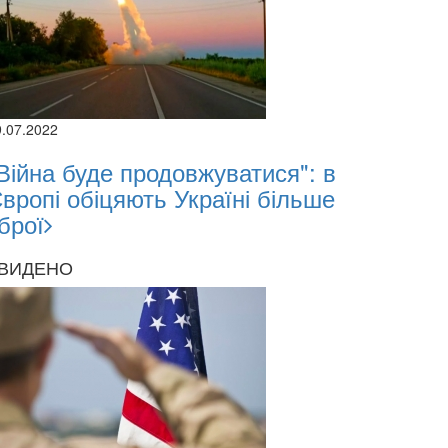
9.07.2022
Війна буде продовжуватися": в
вропі обіцяють Україні більше
брої
ВИДЕНО