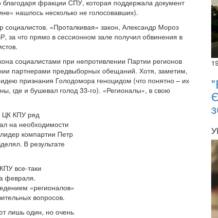
о благодаря фракции СПУ, которая поддержала документ
ине» нашлось несколько не голосовавших).
р социалистов. «Проталкивая» закон, Александр Мороз
Р, за что прямо в сессионном зале получил обвинения в
истов.
кона социалистами при непротивлении Партии регионов
1
нии партнерами предвыборных обещаний. Хотя, заметим,
"
идею признания Голодомора геноцидом (что понятно – их
ы, где и бушевал голод 33-го). «Регионалы», в свою
Є
з
е ЦК КПУ ряд
ал на необходимости
У
 лидер компартии Петр
делял. В результате
КПУ все-таки
ца февраля.
ведением «регионалов»
вительных вопросов.
т лишь один, но очень