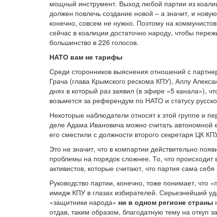
мощный инструмент. Выход любой партии из коалиц
должен повлечь создание новой – а значит, и нову
конечно, совсем не нужно. Поэтому на коммунисто
сейчас в коалиции достаточно народу, чтобы переж
большинство в 226 голосов.
НАТО вам не тарифы
Среди сторонников выяснения отношений с партне
Грача (глава Крымского рескома КПУ), Аллу Алекса
днях в который раз заявил (в эфире «5 канала»), ч
возьмется за референдум по НАТО и статусу русско
Некоторые наблюдатели относят к этой группе и п
деле Адама Ивановича можно считать автономной 
его сместили с должности второго секретаря ЦК КП
Это не значит, что в компартии действительно поя
проблемы на порядок сложнее. То, что происходит
активистов, которые считают, что партия сама себя 
Руководство партии, конечно, тоже понимает, что
имидж КПУ в глазах избирателей. Серьезнейший у
«защитники народа»
ни в одном регионе страны
н
отдав, таким образом, благодатную тему на откуп 