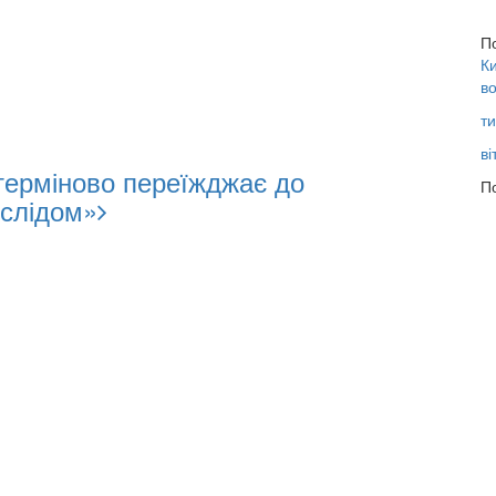
П
Ки
во
ти
ві
терміново переїжджає до
По
 слідом»