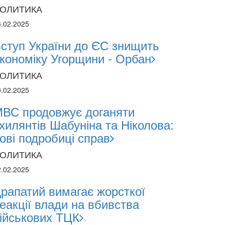
ОЛИТИКА
8.02.2025
ступ України до ЄС знищить
кономіку Угорщини - Орбан
ОЛИТИКА
0.02.2025
ВС продовжує доганяти
хилянтів Шабуніна та Ніколова:
ові подробиці справ
ОЛИТИКА
2.02.2025
рапатий вимагає жорсткої
еакції влади на вбивства
ійськових ТЦК