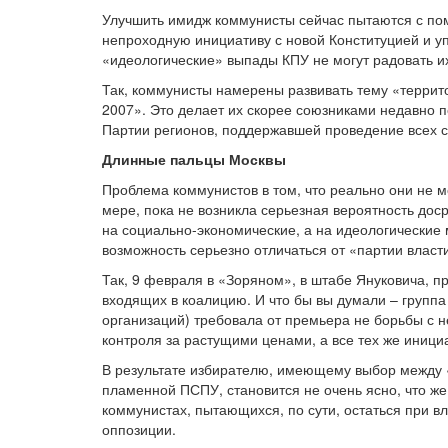
Улучшить имидж коммунисты сейчас пытаются с по
непроходную инициативу с новой Конституцией и уп
«идеологические» выпады КПУ не могут радовать и
Так, коммунисты намерены развивать тему «террито
2007». Это делает их скорее союзниками недавно 
Партии регионов, поддержавшей проведение всех 
Длинные пальцы Москвы
Проблема коммунистов в том, что реально они не м
мере, пока не возникла серьезная вероятность до
на социально-экономические, а на идеологическ
ие 
возможность серьезно отличаться от «партии власт
Так, 9 февраля в «Зоряном», в штабе Януковича, п
входящих в коалицию. И что бы вы думали – группа
организаций) требовала от премьера не борьбы с н
контроля за растущими ценами, а все тех же иниц
В результате избирателю, имеющему выбор между 
пламенной ПСПУ, становится не очень ясно, что же
коммунистах, пытающихся, по сути, остаться при вла
оппозиции.