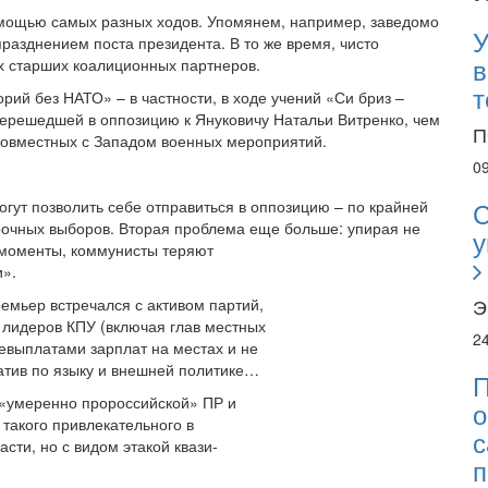
мощью самых разных ходов. Упомянем, например, заведомо
У
разднением поста президента. В то же время, чисто
в
х старших коалиционных партнеров.
т
рий без НАТО» – в частности, в ходе учений «Си бриз –
перешедшей в оппозицию к Януковичу Натальи Витренко, чем
П
совместных с Западом военных мероприятий.
0
С
огут позволить себе отправиться в оппозицию – по крайней
срочных выборов. Вторая проблема еще больше: упирая не
у
моменты, коммунисты теряют
и».
Э
ремьер встречался с активом партий,
 лидеров КПУ (включая глав местных
2
евыплатами зарплат на местах и не
иатив по языку и внешней политике…
П
«умеренно пророссийской» ПР и
о
 такого привлекательного в
с
сти, но с видом этакой квази-
п