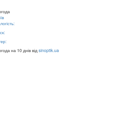
огода
їв
логість:
ск:
тер:
года на 10 днів від
sinoptik.ua