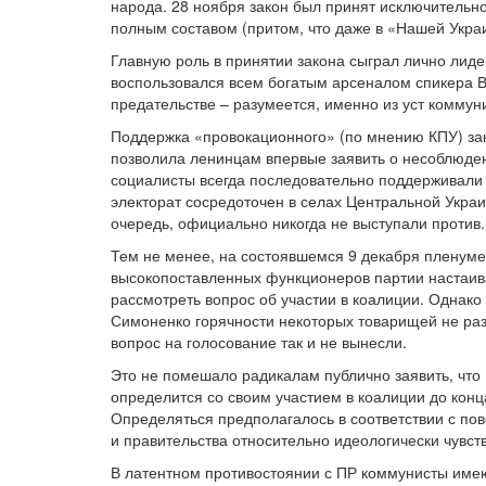
народа. 28 ноября закон был принят исключительн
полным составом (притом, что даже в «Нашей Укра
Главную роль в принятии закона сыграл лично лиде
воспользовался всем богатым арсеналом спикера В
предательстве – разумеется, именно из уст коммун
Поддержка «провокационного» (по мнению КПУ) за
позволила ленинцам впервые заявить о несоблюде
социалисты всегда последовательно поддерживали 
электорат сосредоточен в селах Центральной Украин
очередь, официально никогда не выступали против.
Тем не менее, на состоявшемся 9 декабря пленум
высокопоставленных функционеров партии настаив
рассмотреть вопрос об участии в коалиции. Однако
Симоненко горячности некоторых товарищей не раз
вопрос на голосование так и не вынесли.
Это не помешало радикалам публично заявить, что 
определится со своим участием в коалиции до кон
Определяться предполагалось в соответствии с по
и правительства относительно идеологически чувст
В латентном противостоянии с ПР коммунисты имею