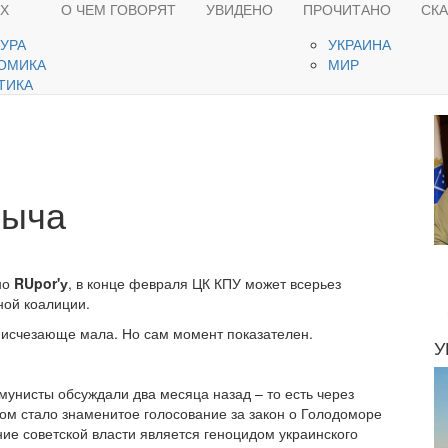
ЯХ
О ЧЕМ ГОВОРЯТ
УВИДЕНО
ПРОЧИТАНО
СК
ТУРА
УКРАИНА
ОМИКА
МИР
ТИКА
рыча
но
RUpor
'у
, в конце февраля ЦК КПУ может всерьез
ной коалиции.
а исчезающе мала. Но сам момент показателен.
У
мунисты обсуждали два месяца назад – то есть через
ом стало знаменитое голосование за закон о Голодоморе
ение советской власти является геноцидом украинского