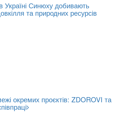
 в Україні Синюху добивають
довкілля та природних ресурсів
межі окремих проєктів: ZDOROVI та
півпраці