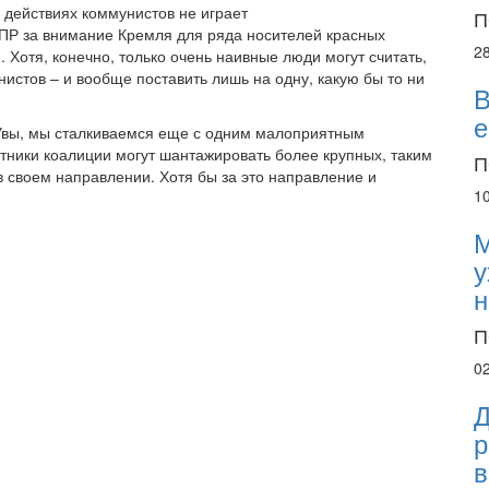
в действиях коммунистов не играет
П
с ПР за внимание Кремля для ряда носителей красных
2
 Хотя, конечно, только очень наивные люди могут считать,
истов – и вообще поставить лишь на одну, какую бы то ни
В
е
 Увы, мы сталкиваемся еще с одним малоприятным
ники коалиции могут шантажировать более крупных, таким
П
в своем направлении. Хотя бы за это направление и
1
М
у
н
П
0
Д
р
в