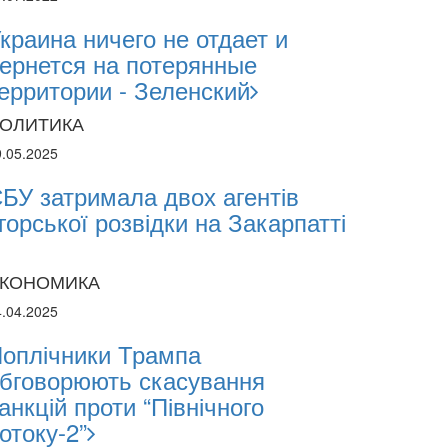
краина ничего не отдает и
ернется на потерянные
ерритории - Зеленский
ОЛИТИКА
9.05.2025
БУ затримала двох агентів
горської розвідки на Закарпатті
КОНОМИКА
4.04.2025
оплічники Трампа
бговорюють скасування
анкцій проти “Північного
отоку-2”