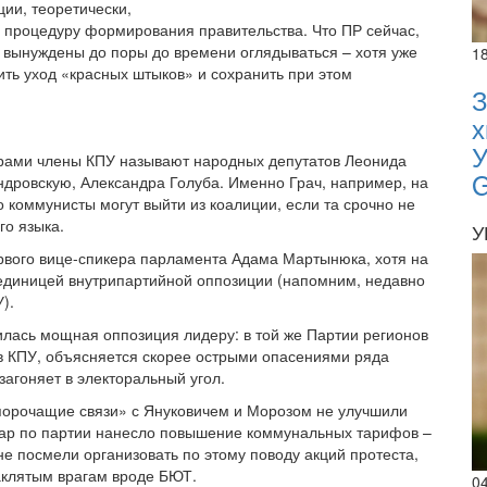
ии, теоретически,
ю процедуру формирования правительства. Что ПР сейчас,
в вынуждены до поры до времени оглядываться – хотя уже
1
ить уход «красных штыков» и сохранить при этом
З
х
У
рами члены КПУ называют народных депутатов Леонида
ндровскую, Александра Голуба. Именно Грач, например, на
то коммунисты могут выйти из коалиции, если та срочно не
го языка.
У
ервого вице-спикера парламента Адама Мартынюка, хотя на
единицей внутрипартийной оппозиции (напомним, недавно
У).
вилась мощная оппозиция лидеру: в той же Партии регионов
 в КПУ, объясняется скорее острыми опасениями ряда
загоняет в электоральный угол.
 «порочащие связи» с Януковичем и Морозом не улучшили
дар по партии нанесло повышение коммунальных тарифов –
е посмели организовать по этому поводу акций протеста,
заклятым врагам вроде БЮТ.
0