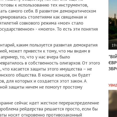
АГЕ
готовы к использованию тех инструментов,
УГО
ать самого себя. В развитом демократическом
РОЗ
рмировалась столетиями как священная и
НА
ЗАК
сятилетий совкового режима «мое» стало
осударственное» - «моего». То есть эти понятия
ЭКО
ентарий, каким пользуется развитая демократия
19.
ией, может привести к тому, что мы видим в
ТРА
"ВІ
пример, то, что у нас вчера было
ОБГ
ЄВР
евратилось в собственность олигархов. От этого
СКА
САН
ЗБР
, что касается защиты этого имущества – не
ПРО
нского общества. В конце концов, он будет
“ПІ
в, для которых и создается этот закон. А
ПОТ
УВИ
ной защиты ничем не помогут простому
Украине сейчас идет жесткое перераспределение
ПОЛ
 проблема рейдерства решается просто, если бы
УКР
ваты носят откровенно противозаконный