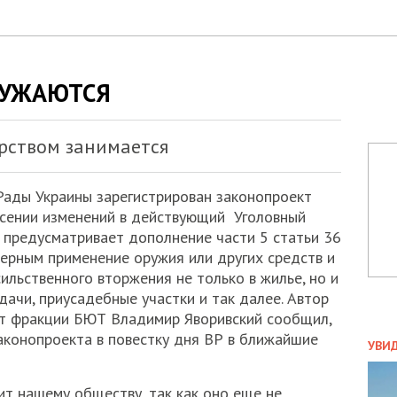
РУЖАЮТСЯ
ерством занимается
Рады Украины зарегистрирован законопроект
сении изменений в действующий
Уголовный
т предусматривает дополнение части 5 статьи 36
ерным применение оружия или других средств и
льственного вторжения не только в жилье, но и
дачи, приусадебные участки и так далее. Автор
от фракции БЮТ Владимир Яворивский сообщил,
ПОЛ
законопроекта в повестку дня ВР в ближайшие
УВИ
ЗАТ
ДВО
ит нашему обществу, так как оно еще не