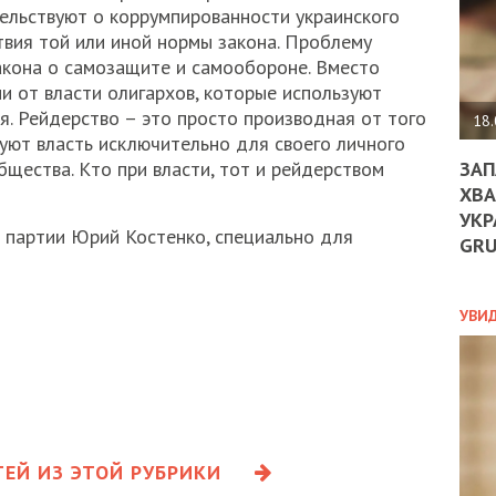
ДО
тельствуют о коррумпированности украинского
ЄС
твия той или иной нормы закона. Проблему
ЗНИ
акона о самозащите и самообороне. Вместо
ЕКО
и от власти олигархов, которые используют
УГО
я. Рейдерство – это просто производная от того
-
18.
ОРБ
зуют власть исключительно для своего личного
ЗАП
щества. Кто при власти, тот и рейдерством
ХВА
УКР
ПОЛ
 партии Юрий Костенко, специально для
GR
ПРО
ДОГ
УХИ
УВИ
ШАБ
ТА
НІК
НОВ
ПОД
СПР
ЕЙ ИЗ ЭТОЙ РУБРИКИ