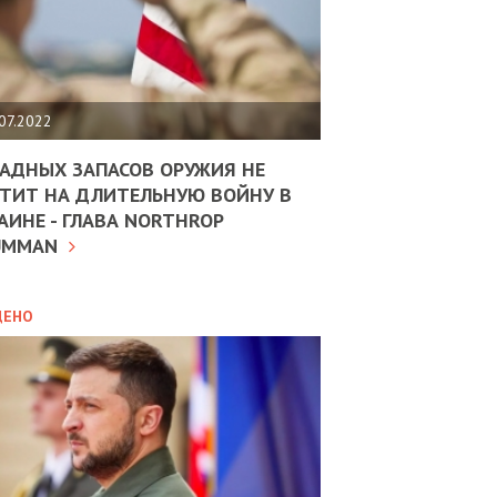
ЩИТЬ
НОМІКУ
РЩИНИ
07.2022
АН
АДНЫХ ЗАПАСОВ ОРУЖИЯ НЕ
ТИТ НА ДЛИТЕЛЬНУЮ ВОЙНУ В
АИНЕ - ГЛАВА NORTHROP
ИТИКА
10.02.2025
UMMAN
МВС
ДОВЖУЄ
АНЯТИ
ЛЯНТІВ
ДЕНО
УНІНА
ОЛОВА:
І
РОБИЦІ
АВ