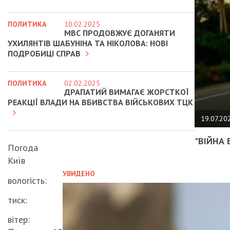
ПОЛИТИКА
10.02.2025
МВС ПРОДОВЖУЄ ДОГАНЯТИ
УХИЛЯНТІВ ШАБУНІНА ТА НІКОЛОВА: НОВІ
ПОДРОБИЦІ СПРАВ
ПОЛИТИКА
02.02.2025
ДРАПАТИЙ ВИМАГАЄ ЖОРСТКОЇ
РЕАКЦІЇ ВЛАДИ НА ВБИВСТВА ВІЙСЬКОВИХ ТЦК
19.07.20
"ВІЙНА 
Погода
Київ
УВИДЕНО
вологість:
тиск:
вітер: