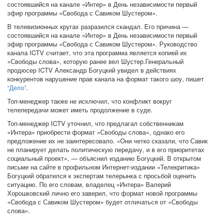
состоявшийся на канале «Интер» в День независимости первый
эфир программы «Свобода с Савиком Шустером».
В телевизионных кругах разразился скандал. Его причина —
состоявшийся на канале «Интер» в День независимости первый
эфир программы «Свобода с Савиком Шустером». Руководство
канала ICTV считает, что эта программа является копией их
«Свободы слова», которую ранее вел Шустер.Генеральный
продюсер ICTV Александр Богуцкий увидел в действиях
конкурентов нарушение прав канала на формат такого шоу, пишет
“Дело”
.
Топ-менеджер также не исключил, что конфликт вокруг
телепередачи может иметь продолжение в суде.
Топ-менеджер ICTV уточнил, что предлагал собственникам
«Интера» приобрести формат «Свободы слова», однако его
предложение их не заинтересовало. «Они четко сказали, что Савик
не планирует делать политическую передачу, и в его приоритетах
социальный проект», — объяснил изданию Богуцкий. В открытом
письме на сайте в профильном Интернет-издании «Телекритика»
Богуцкий обратился к экспертам телерынка с просьбой оценить
ситуацию. По его словам, владелец «Интера» Валерий
Хорошковский лично его заверил, что формат новой программы
«Свобода с Савиком Шустером» будет отличаться от «Свободы
слова».