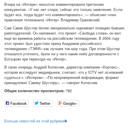
Вчера на «Интере» неохотно комментировали претензии
конкурентов. «У нас нет спора, сейчас это только заявления. Если
будет иск, тогда будет что комментировать», — объяснил член
правления телеканала «Интер» Владимир Грановский.
Сам Савик Шустер более эмоционально оценивает позицию бывших
работодателей. Он напомнил, что проект «Свобода слова» он вел
еще во времена работы на российском телевидении. В 2004 году
этот проект был удостоен приза Академии российского
телевидения «ТЭФИ» как лучшее ток-шоу года. При этом Шустер
отказался уточнять, были ли у него какие-либо договоренности с
Богуцким при переходе на «Интер».
В свою очередь Андрей Колесник, директор компании «Кортекс»,
которая исследует медиарынок, считает, что у ICTV нет оснований
судиться с «Интером». «По непроверенной информации, формат
принадлежит Савику Шустеру», — говорит Колесник.
Общее количество просмотров:
782
Facebook
Twitter
Google+
Больше новостей из этой рубрики