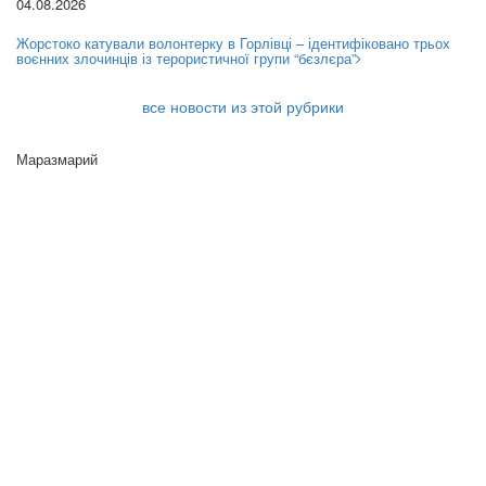
04.08.2026
Жорстоко катували волонтерку в Горлівці – ідентифіковано трьох
воєнних злочинців із терористичної групи “бєзлєра”
все новости из этой рубрики
Маразмарий