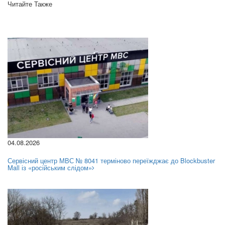
Читайте Также
04.08.2026
Сервісний центр МВС № 8041 терміново переїжджає до Blockbuster
Mall із «російським слідом»