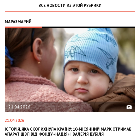
ВСЕ НОВОСТИ ИЗ ЭТОЙ РУБРИКИ
МАРАЗМАРИЙ
21.04.2026
21.04.2026
02
ІСТОРІЯ, ЯКА СКОЛИХНУЛА КРАЇНУ: 10-МІСЯЧНИЙ МАРК ОТРИМАВ
OL
АПАРАТ ШВЛ ВІД ФОНДУ «НАДІЯ» І ВАЛЕРІЯ ДУБІЛЯ
IN