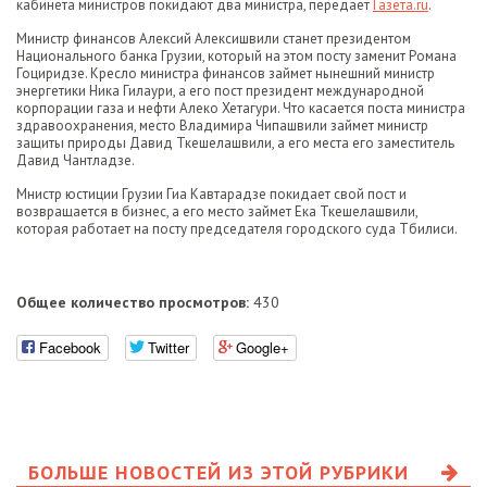
кабинета министров покидают два министра, передает
Газета.ru
.
Министр финансов Алексий Алексишвили станет президентом
Национального банка Грузии, который на этом посту заменит Романа
Гоциридзе. Кресло министра финансов займет нынешний министр
энергетики Ника Гилаури, а его пост президент международной
корпорации газа и нефти Алеко Хетагури. Что касается поста министра
здравоохранения, место Владимира Чипашвили займет министр
защиты природы Давид Ткешелашвили, а его места его заместитель
Давид Чантладзе.
Мнистр юстиции Грузии Гиа Кавтарадзе покидает свой пост и
возвращается в бизнес, а его место займет Ека Ткешелашвили,
которая работает на посту председателя городского суда Тбилиси.
Общее количество просмотров:
430
Facebook
Twitter
Google+
БОЛЬШЕ НОВОСТЕЙ ИЗ ЭТОЙ РУБРИКИ