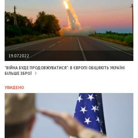
19.07.2022
"ВІЙНА БУДЕ ПРОДОВЖУВАТИСЯ": В ЄВРОПІ ОБІЦЯЮТЬ УКРАЇНІ
БІЛЬШЕ ЗБРОЇ
УВИДЕНО