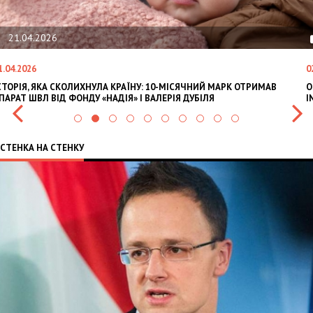
21.04.2026
1.04.2026
0
СТОРІЯ, ЯКА СКОЛИХНУЛА КРАЇНУ: 10-МІСЯЧНИЙ МАРК ОТРИМАВ
O
ПАРАТ ШВЛ ВІД ФОНДУ «НАДІЯ» І ВАЛЕРІЯ ДУБІЛЯ
I
СТЕНКА НА СТЕНКУ