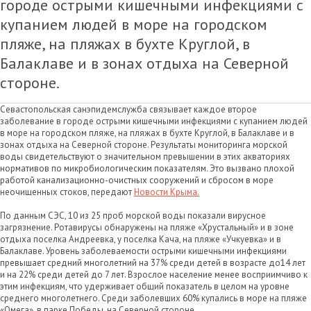
городе острыми кишечными инфекциями с
купанием людей в море на городском
пляже, на пляжах в бухте Круглой, в
Балаклаве и в зонах отдыха на Северной
стороне.
Севастопольская санэпидемслужба связывает каждое второе
заболевание в городе острыми кишечными инфекциями с купанием людей
в море на городском пляже, на пляжах в бухте Круглой, в Балаклаве и в
зонах отдыха на Северной стороне. Результаты мониторинга морской
воды свидетельствуют о значительном превышении в этих акваториях
нормативов по микробиологическим показателям. Это вызвано плохой
работой канализационно-очистных сооружений и сбросом в море
неочищенных стоков, передают
Новости Крыма.
По данным СЭС, 10 из 25 проб морской воды показали вирусное
загрязнение. Ротавирусы обнаружены на пляже «Хрустальный» и в зоне
отдыха поселка Андреевка, у поселка Кача, на пляже «Учкуевка» и в
Балаклаве. Уровень заболеваемости острыми кишечными инфекциями
превышает средний многолетний на 37% среди детей в возрасте до14 лет
и на 22% среди детей до 7 лет. Взрослое население менее восприимчиво к
этим инфекциям, что удерживает общий показатель в целом на уровне
среднего многолетнего. Среди заболевших 60% купались в море на пляже
«Омега», в парке Победы, на Северной стороне.