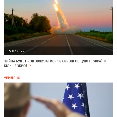
19.07.2022
"ВІЙНА БУДЕ ПРОДОВЖУВАТИСЯ": В ЄВРОПІ ОБІЦЯЮТЬ УКРАЇНІ
БІЛЬШЕ ЗБРОЇ
УВИДЕНО