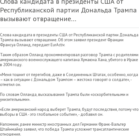
Слова кандидата в президенты США от
Республиканской партии Дональда Трампа
вызывают отвращение...
Слова кандидата в президенты США от Республиканской партии Дональда
Трампа вызывают отвращение. Об этом заявил президент Франции
Франсуа Олланд, передает EurActiv.
Таким образом Олланд прокомментировал разговор Трампа с родителями
американского военнослужащего капитана Хумаюна Хана, убитого в Ираке
в 2004 году.
«Меня тошнит от перегибов, даже в Соединенных Штатах, особенно, когда
– как в ситуации с Дональдом Трампом – жестоко говорят о солдате», -
отметил он.
По словам Олланда, высказывания Трампа были «оскорбительными и
унизительными».
«Если американский народ выберет Трампа, будут последствия, потому что
выборы в США - это глобальное событие», - добавил он.
Напомним, ранее министр иностранных дел Германии Франк-Вальтер
Штайнмайер заявил, что победа Трампа усложнит трансатлантические
отношения.