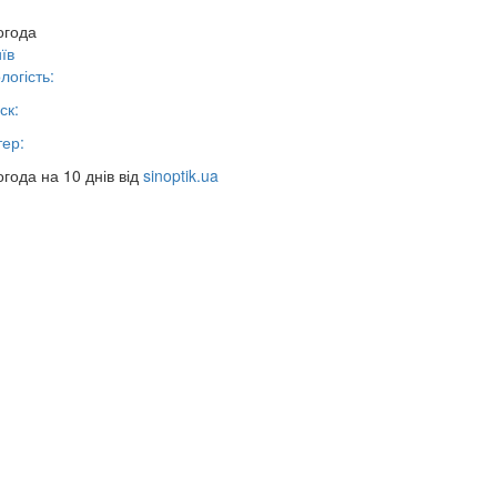
огода
їв
логість:
ск:
тер:
года на 10 днів від
sinoptik.ua