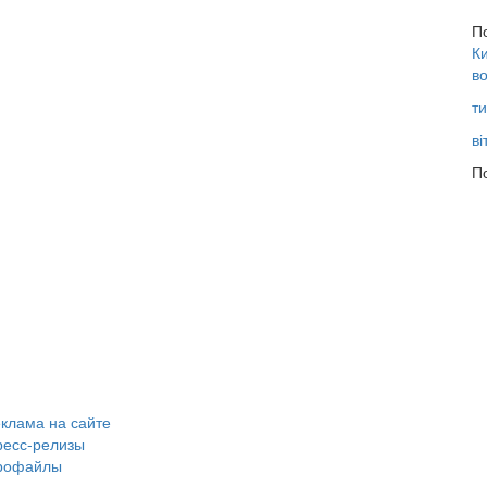
П
Ки
во
ти
ві
По
клама на сайте
ресс-релизы
рофайлы