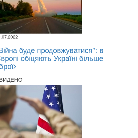
9.07.2022
Війна буде продовжуватися": в
вропі обіцяють Україні більше
брої
ВИДЕНО