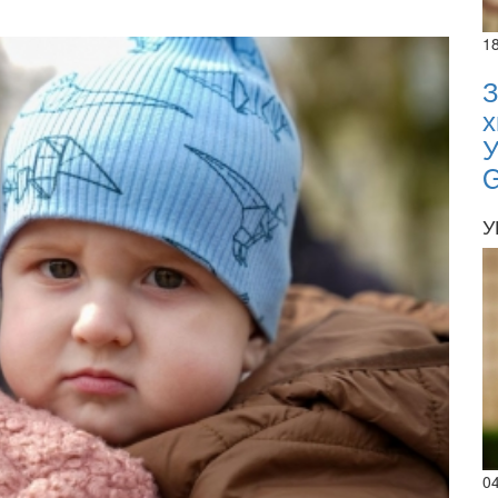
1
З
х
У
У
0