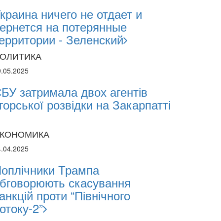
2026
краина ничего не отдает и
2.2026
ернется на потерянные
ерритории - Зеленский
sii Abasov: How Ukrainian Businesses Can 
ОЛИТИКА
estments and Hedge Risks During War
9.05.2025
БУ затримала двох агентів
горської розвідки на Закарпатті
КОНОМИКА
4.04.2025
оплічники Трампа
бговорюють скасування
анкцій проти “Північного
отоку-2”