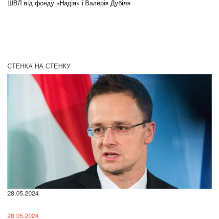
ШВЛ від фонду «Надія» і Валерія Дубіля
In
СТЕНКА НА СТЕНКУ
28.05.2024
22
28.05.2024
22