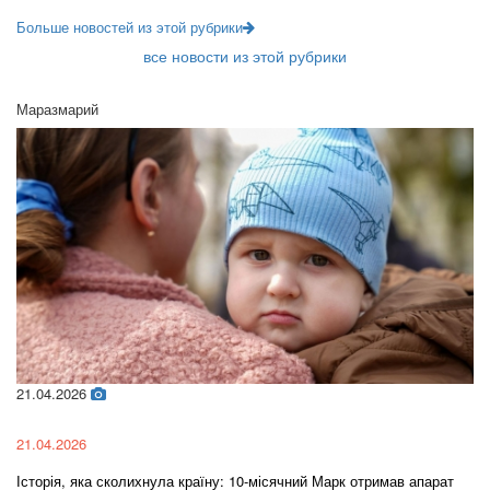
Больше новостей из этой рубрики
все новости из этой рубрики
Маразмарий
21.04.2026
02
21.04.2026
02
Історія, яка сколихнула країну: 10-місячний Марк отримав апарат
Ol