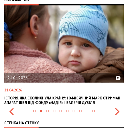
21.04.2026
21.04.2026
02
ІСТОРІЯ, ЯКА СКОЛИХНУЛА КРАЇНУ: 10-МІСЯЧНИЙ МАРК ОТРИМАВ
OL
АПАРАТ ШВЛ ВІД ФОНДУ «НАДІЯ» І ВАЛЕРІЯ ДУБІЛЯ
IN
СТЕНКА НА СТЕНКУ