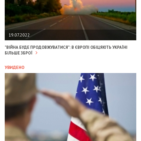
19.07.2022
"ВІЙНА БУДЕ ПРОДОВЖУВАТИСЯ": В ЄВРОПІ ОБІЦЯЮТЬ УКРАЇНІ
БІЛЬШЕ ЗБРОЇ
УВИДЕНО