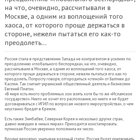
на что, очевидно, рассчитывали в
Москве, а одним из воплощений того
хаоса, от которого проще держаться в
стороне, нежели пытаться его как-то
преодолеть...
Россия стала в представлении Запада не контрагентом в усилиях по
преодолению «глобального беспорядка», на что, очевидно,
рассчитывали в Москве, а одним из воплощений того хаоса, от
которого проще держаться в стороне, нежели пытаться его как-то
преодолеть. Попросту говоря, отгородиться «стеной» от Балтики до
Каспия. Так считает украинский общественный деятель и бизнесмен
Евгений Платон.
«В мире есть много проблемных зон: взять хотя бы то же «Исламское
государство». Никто не хочет его расползания, но никто и не будет
договариваться с ИГИЛ по вопросам «нового мироустройства», о чем
неустанно бредят в Кремле.
Есть также Зимбабве, Северная Корея и несколько других стран,
давно живущих в «иных мирах». Приходится констатировать:
путинская Россия уверенно пополнила их число.
Вполне вероятно, учитывая ядерный статус, Россия будет притягивать