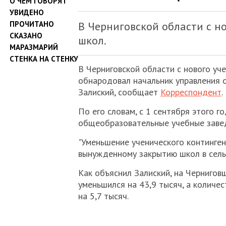
О ЧЕМ ГОВОРЯТ
УВИДЕНО
ПРОЧИТАНО
В Черниговской области с н
СКАЗАНО
школ.
МАРАЗМАРИЙ
СТЕНКА НА СТЕНКУ
В Черниговской области с нового уч
обнародовал начальник управления 
Залиский, сообщает
Корреспондент
.
По его словам, с 1 сентября этого г
общеобразовательные учебные завед
"Уменьшение ученического континге
вынужденному закрытию школ в сельс
Как объяснил Залиский, на Чернигов
уменьшился на 43,9 тысяч, а количес
на 5,7 тысяч.