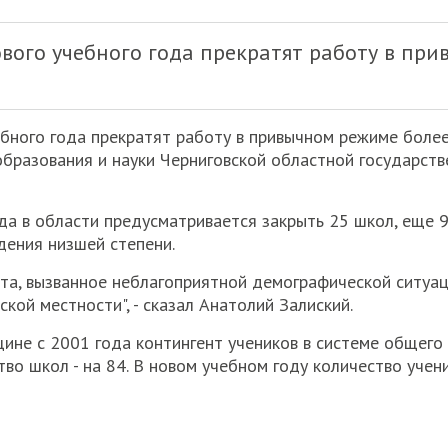
ового учебного года прекратят работу в пр
ебного года прекратят работу в привычном режиме боле
образования и науки Черниговской областной государст
ода в области предусматривается закрыть 25 школ, еще 
ения низшей степени.
нта, вызванное неблагоприятной демографической ситуа
кой местности", - сказал Анатолий Залиский.
щине с 2001 года контингент учеников в системе общего
тво школ - на 84. В новом учебном году количество учен