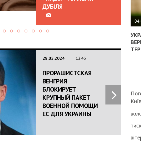
ДУБІЛЯ
ПОЛ
ВИМ
04.
ЖОР
РЕА
УКР
ВЛА
ВЕР
НА
ТЕР
ВБИ
28.05.2024
13:43
ВІЙ
ТЦК
ПРОРАШИСТСКАЯ
ВЕНГРИЯ
БЛОКИРУЕТ
Пог
КРУПНЫЙ ПАКЕТ
Киї
ВОЕННОЙ ПОМОЩИ
ЕС ДЛЯ УКРАИНЫ
воло
тиск
віте