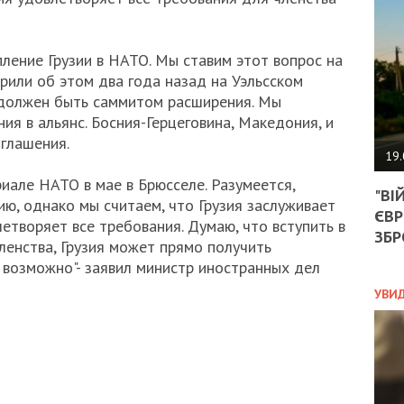
АГЕ
УГО
РОЗ
НА
ение Грузии в НАТО. Мы ставим этот вопрос на
ЗАК
рили об этом два года назад на Уэльсском
должен быть саммитом расширения. Мы
ия в альянс. Босния-Герцеговина, Македония, и
иглашения.
ЭКО
19.
ТРА
иале НАТО в мае в Брюсселе. Разумеется,
"ВІ
ОБГ
ию, однако мы считаем, что Грузия заслуживает
ЄВР
СКА
етворяет все требования. Думаю, что вступить в
САН
ЗБР
ленства, Грузия может прямо получить
ПРО
 возможно"- заявил министр иностранных дел
“ПІ
ПОТ
УВИ
ПОЛ
УКР