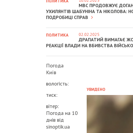
10.02.2025
ПОЛИТИКА
МВС ПРОДОВЖУЄ ДОГА
УХИЛЯНТІВ ШАБУНІНА ТА НІКОЛОВА: Н
ПОДРОБИЦІ СПРАВ
02.02.2025
ПОЛИТИКА
ДРАПАТИЙ ВИМАГАЄ Ж
РЕАКЦІЇ ВЛАДИ НА ВБИВСТВА ВІЙСЬК
Погода
Київ
вологість:
УВИДЕНО
тиск:
вітер:
Погода на 10
днів від
sinoptik.ua