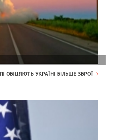
І ОБІЦЯЮТЬ УКРАЇНІ БІЛЬШЕ ЗБРОЇ