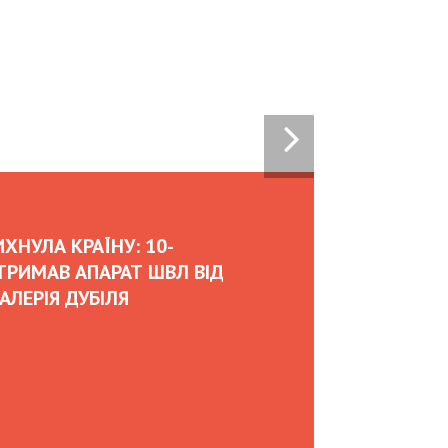
07:00
02.02.2026
OLEKSII ABASOV: HOW UKRAIN
CAN ATTRACT INTERNATIONAL
AND HEDGE RISKS DURING WA