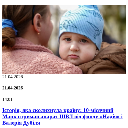
21.04.2026
0
21.04.2026
0
14:01
0
у
Історія, яка сколихнула країну: 10-місячний
Марк отримав апарат ШВЛ від фонду «Надія» і
Валерія Дубіля