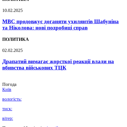
10.02.2025
МВС продовжує доганяти ухилянтів Шабуніна
та Ніколова: нові подробиці справ
ПОЛИТИКА
02.02.2025
Драпатий вимагає жорсткої реакції влади на
вбивства військових ТЦК
Погода
Київ
вологість:
тиск:
вітер: