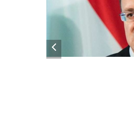
ЗА
 ВІЙСЬК: