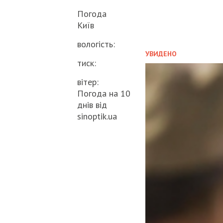
Погода
Київ
вологість:
УВИДЕНО
тиск:
вітер:
Погода на 10
днів від
sinoptik.ua