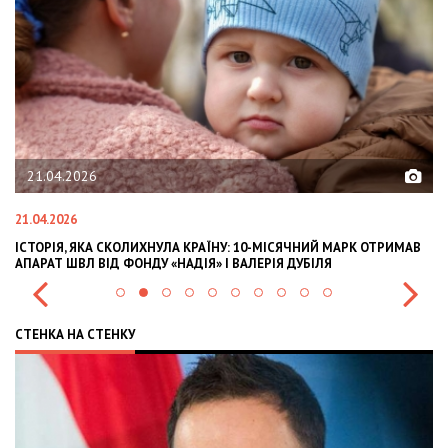
21.04.2026
21.04.2026
02
ІСТОРІЯ, ЯКА СКОЛИХНУЛА КРАЇНУ: 10-МІСЯЧНИЙ МАРК ОТРИМАВ
OL
АПАРАТ ШВЛ ВІД ФОНДУ «НАДІЯ» І ВАЛЕРІЯ ДУБІЛЯ
IN
СТЕНКА НА СТЕНКУ