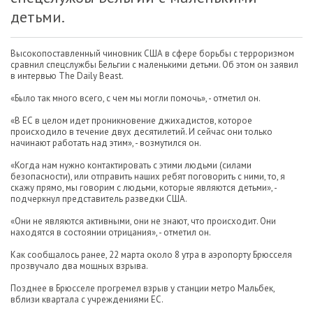
детьми.
Высокопоставленный чиновник США в сфере борьбы с терроризмом
сравнил спецслужбы Бельгии с маленькими детьми. Об этом он заявил
в интервью The Daily Beast.
«Было так много всего, с чем мы могли помочь», - отметил он.
«В ЕС в целом идет проникновение джихадистов, которое
происходило в течение двух десятилетий. И сейчас они только
начинают работать над этим», - возмутился он.
«Когда нам нужно контактировать с этими людьми (силами
безопасности), или отправить наших ребят поговорить с ними, то, я
скажу прямо, мы говорим с людьми, которые являются детьми», -
подчеркнул представитель разведки США.
«Они не являются активными, они не знают, что происходит. Они
находятся в состоянии отрицания», - отметил он.
Как сообщалось ранее, 22 марта около 8 утра в аэропорту Брюсселя
прозвучало два мощных взрыва.
Позднее в Брюсселе прогремел взрыв у станции метро Мальбек,
вблизи квартала с учреждениями ЕС.