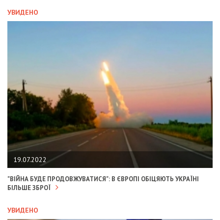
УВИДЕНО
19.07.2022
"ВІЙНА БУДЕ ПРОДОВЖУВАТИСЯ": В ЄВРОПІ ОБІЦЯЮТЬ УКРАЇНІ
БІЛЬШЕ ЗБРОЇ
УВИДЕНО