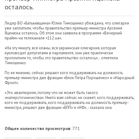
осталось.
Лидер ВО «Батькивщина» Юлия Тимошенко убеждена, что олигархи
уже заплатили, чтобы правительство премьер-министра Арсения
Яценюка осталось. Об этом она заявила в программе «Вечерний
прайм» на телеканале «112.ua».
«На эту минуту, все кланы, вся украинская олигархия, которая
кукловодит депутатами в парламенте, они уже практически
проплатили то, чтобы это правительство осталось», - отметила
Тимошенко.
По ее мнению, сейчас решают кого поддерживать на должность
премьер-министра две фракции «Блок Петра Порошенко» и «Народный
Фронт».
«Это авантюризм, потому что не может быть такого
«наперсточничества». Никто вам сейчас не скажет, кого поддерживать,
кого не поддерживать, кого поддерживать на должность премьер-
министра, решают две фракции «БПП» и «НФ», - сказала она.
Общее количество просмотров:
771