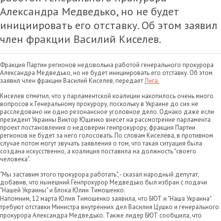
Александра Медведько, но не будет
инициировать его отставку. Об этом заявил
член фракции Василий Киселев.
Фракция Партии регионов недовольна работой генерального прокурора
Александра Медведько, но не будет инициировать его отставку. Об этом
заявил член фракции Василий Киселев, передает
Лига.
Киселев отметил, что у парламентской коалиции накопилось очень много
вопросов к Генеральному прокурору, поскольку в Украине до сих не
расследовано ни одно резонансное уголовное дело. Однако даже если
президент Украины Виктор Ющенко внесет на рассмотрение парламента
проект постановления о недоверии генпрокурору, фракция Партии
регионов не будет за него голосовать. По словам Киселева, в противном
случае потом могут звучать заявления о том, что такая ситуация была
создана искусственно, а коалиция поставила на должность "своего
человека".
"Мы заставим этого прокурора работать", - сказал народный депутат,
добавив, что нынешний Генпрокурор Медведько был избран с подачи
"Нашей Украины" и Блока Юлии Тимошенко.
Напомним, 12 марта Юлия Тимошенко заявила, что БЮТ и "Наша Украина"
требуют отставки Министра внутренних дел Василия Цушко и генерального
прокурора Александра Медведько. Также лидер БЮТ сообщила, что