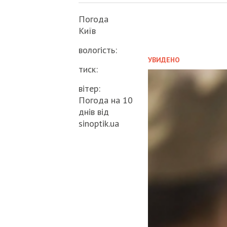
Погода
Київ
вологість:
УВИДЕНО
тиск:
вітер:
Погода на 10
днів від
sinoptik.ua