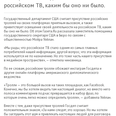
российском ТВ, каким бы оно ни было.
Государственный департамент США считает присутствие российских
троллей на своих платформах приятным вызовом, а также
приветствует освещение своей деятельности на российском ТВ, каким
бы оно ни было. Об этом Газета.Ru рассказала заместитель помощника
государственного секретаря США в Бюро по связям с
общественностью Мойра Уэйлан.
«Мы рады, что российское ТВ стало одним из самых главных
потребителей нашей информации, другой вопрос, что эта информация
используется не по назначению. Но это тоже часть нашего присутствия
в медийном пространстве», — отметила чиновница.
По ее словам, российские тролли обожают инстаграм Госдепа и
другие онлайн-платформы американского дипломатического
ведомства.
«Тролли — это большой вызов на таких площадках, как Facebook.
Конечно, мы бы хотели видеть там настоящий диалог, но вместо него
полоса комментариев подчас превращается в набор фраз, по
которым очень легко можно определить тролля», — добавила Уэйлан.
Вместе с тем, даже присутствие троллей Госдеп считает
положительным знаком, «За нами следят, это хорошо. Но мы хотели
бы заглушить этот шум и привлекать настоящих людей для разговора.