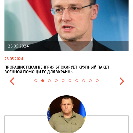
28.05.2024
28.05.2024
22
ПРОРАШИСТСКАЯ ВЕНГРИЯ БЛОКИРУЕТ КРУПНЫЙ ПАКЕТ
Н
ВОЕННОЙ ПОМОЩИ ЕС ДЛЯ УКРАИНЫ
СИ