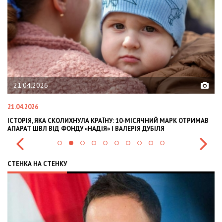
21.04.2026
21.04.2026
02
ІСТОРІЯ, ЯКА СКОЛИХНУЛА КРАЇНУ: 10-МІСЯЧНИЙ МАРК ОТРИМАВ
OL
АПАРАТ ШВЛ ВІД ФОНДУ «НАДІЯ» І ВАЛЕРІЯ ДУБІЛЯ
IN
СТЕНКА НА СТЕНКУ