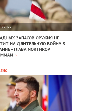
ЩИТЬ
НОМІКУ
РЩИНИ
07.2022
АН
АДНЫХ ЗАПАСОВ ОРУЖИЯ НЕ
ТИТ НА ДЛИТЕЛЬНУЮ ВОЙНУ В
АИНЕ - ГЛАВА NORTHROP
ИТИКА
10.02.2025
UMMAN
МВС
ДОВЖУЄ
АНЯТИ
ЛЯНТІВ
ДЕНО
УНІНА
ОЛОВА:
І
РОБИЦІ
АВ