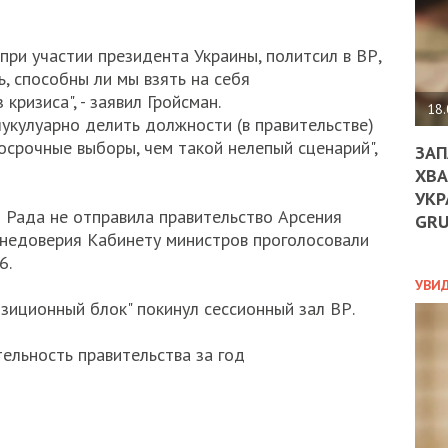
ДО
ЄС
ЗНИ
 при участии президента Украины, политсил в ВР,
ЕКО
, способны ли мы взять на себя
УГО
кризиса", - заявил Гройсман.
-
18.
лукулуарно делить должности (в правительстве)
ОРБ
осрочные выборы, чем такой нелепый сценарий",
ЗАП
ХВА
УКР
ПОЛ
я Рада не отправила правительство Арсения
GR
е недоверия Кабинету министров проголосовали
ПРО
6.
ДОГ
УХИ
УВИ
ШАБ
зиционный блок" покинул сессионный зал ВР.
ТА
НІК
ельность правительства за год
НОВ
ПОД
СПР