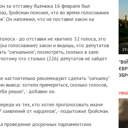
АГЕ
кон за отставку Яценюка 16 февраля был
УГО
раз, Гройсман пояснил, что во время голосования
РОЗ
НА
". Он напомнил, что не поставил закон на
ЗАК
 голоса - до отставки не хватило 32 голоса, это
 (на голосование) закон и видишь, что депутатов
ЭКО
19.
ть "сигнальное", посмотреть, сколько в зале.
ТРА
, потому что столько (226) депутатов не зайдет
"ВІ
ОБГ
ЄВР
СКА
САН
ЗБР
не настоятельно рекомендуют сделать "сигналку"
ПРО
ин вывод: хотели примериться, сколько голосов,
“ПІ
бя решил", - добавил он.
ПОТ
УВИ
череди из тех, кто хотел проголосовать иначе
7 заявлений от нардепов", - подытожил Гройсман.
ПОЛ
 за проведение досрочных парламентских
УКР