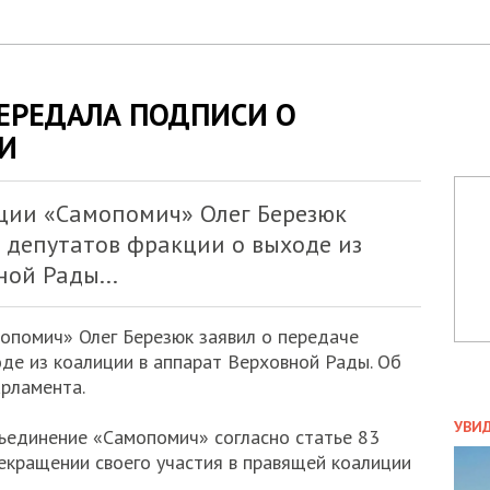
ЕРЕДАЛА ПОДПИСИ О
И
ции «Самопомич» Олег Березюк
 депутатов фракции о выходе из
ой Рады...
опомич» Олег Березюк заявил о передаче
де из коалиции в аппарат Верховной Рады. Об
рламента.
ПОЛ
УВИ
ъединение «Самопомич» согласно статье 83
ЗАТ
рекращении своего участия в правящей коалиции
ДВО