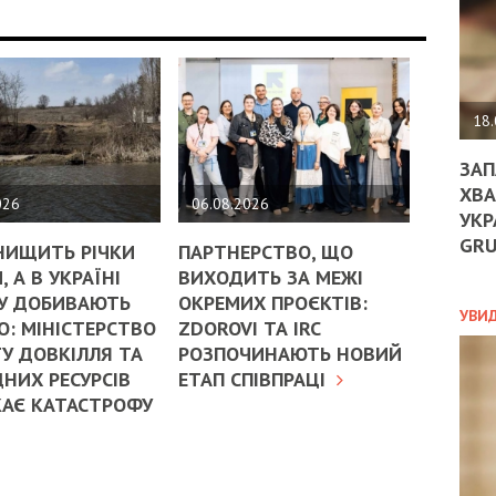
ДО
ЄС
ЗНИ
ЕКО
УГО
-
18.
ОРБ
ЗАП
ХВА
026
06.08.2026
УКР
ПОЛ
GR
НИЩИТЬ РІЧКИ
ПАРТНЕРСТВО, ЩО
ПРО
, А В УКРАЇНІ
ВИХОДИТЬ ЗА МЕЖІ
ДОГ
У ДОБИВАЮТЬ
ОКРЕМИХ ПРОЄКТІВ:
УХИ
УВИ
: МІНІСТЕРСТВО
ZDOROVI ТА IRC
ШАБ
У ДОВКІЛЛЯ ТА
РОЗПОЧИНАЮТЬ НОВИЙ
ТА
НИХ РЕСУРСІВ
ЕТАП СПІВПРАЦІ
НІК
НОВ
КАЄ КАТАСТРОФУ
ПОД
СПР