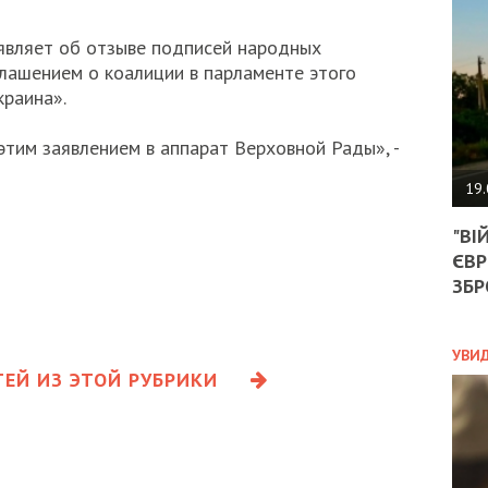
АГЕ
УГО
аявляет об отзыве подписей народных
РОЗ
НА
лашением о коалиции в парламенте этого
ЗАК
краина».
тим заявлением в аппарат Верховной Рады», -
ЭКО
19.
ТРА
"ВІ
ОБГ
ЄВР
СКА
САН
ЗБР
ПРО
“ПІ
ПОТ
УВИ
ЕЙ ИЗ ЭТОЙ РУБРИКИ
ПОЛ
УКР