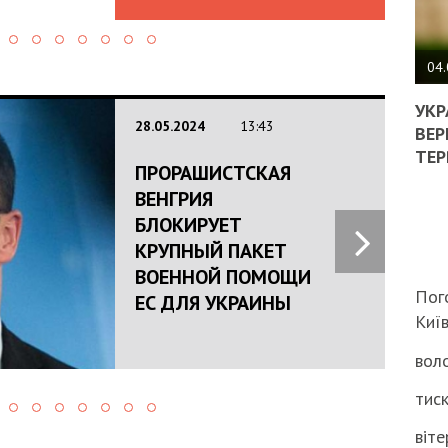
ПОЛ
ВИМ
04.
ЖОР
РЕА
УКР
28.05.2024
13:43
ВЛА
ВЕР
НА
ТЕР
ВБИ
ПРОРАШИСТСКАЯ
ВІЙ
ВЕНГРИЯ
ТЦК
БЛОКИРУЕТ
КРУПНЫЙ ПАКЕТ
ВОЕННОЙ ПОМОЩИ
Пог
ЕС ДЛЯ УКРАИНЫ
Киї
воло
тиск
віте