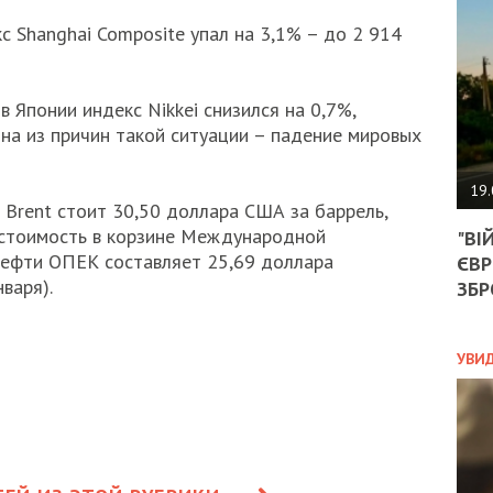
АГЕ
УГО
 Shаnghai Composite упал на 3,1% – до 2 914
РОЗ
НА
ЗАК
в Японии индекс Nikkei снизился на 0,7%,
дна из причин такой ситуации – падение мировых
ЭКО
19.
 Brent стоит 30,50 доллара США за баррель,
ТРА
 стоимость в корзине Международной
"ВІ
ОБГ
нефти ОПЕК составляет 25,69 доллара
ЄВР
СКА
варя).
САН
ЗБР
ПРО
“ПІ
ПОТ
УВИ
ПОЛ
УКР