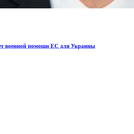
ної ситуації в разі мобілізації поліціянтів на вій