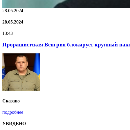
22.01.2024
22.01.2024
16:25
Нацполіція лякає громадян погіршенням криміноген
Сказано
подробнее
УВИДЕНО