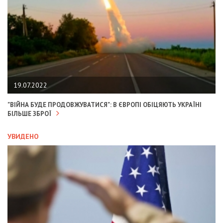
19.07.2022
"ВІЙНА БУДЕ ПРОДОВЖУВАТИСЯ": В ЄВРОПІ ОБІЦЯЮТЬ УКРАЇНІ
БІЛЬШЕ ЗБРОЇ
УВИДЕНО