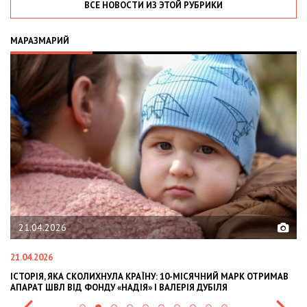
ВСЕ НОВОСТИ ИЗ ЭТОЙ РУБРИКИ
МАРАЗМАРИЙ
21.04.2026
21.04.2026
02
ІСТОРІЯ, ЯКА СКОЛИХНУЛА КРАЇНУ: 10-МІСЯЧНИЙ МАРК ОТРИМАВ
OL
АПАРАТ ШВЛ ВІД ФОНДУ «НАДІЯ» І ВАЛЕРІЯ ДУБІЛЯ
IN