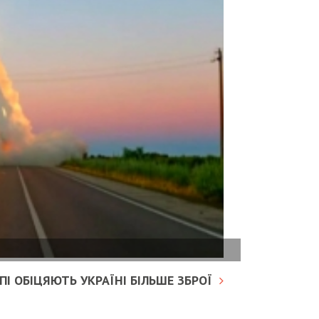
І ОБІЦЯЮТЬ УКРАЇНІ БІЛЬШЕ ЗБРОЇ