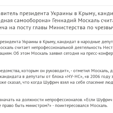
витель президента Украины в Крыму, канди
одная самооборона» Геннадий Москаль счи
ча на посту главы Министерства по чрезв
резидента Украины в Крыму, кандидат в народные депут
скаль считает непрофессиональной деятельность Нест
ациям. Об этом Москаль заявил сегодня на пресс-конфе
ведомства, которым он руководит», - отметил Москаль, д
м кандидата в депутаты от блока «НУ-НС», «в 2006 году 
же сказал, что когда Шуфрич взял на себя спасение люд
значать на должности непрофессионалов. «Если Шуфрич
 право быть министром?» - поинтересовался Москаль.