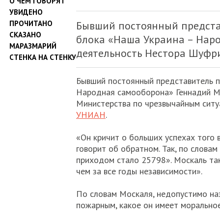
О ЧЕМ ГОВОРЯТ
УВИДЕНО
ПРОЧИТАНО
Бывший постоянный предста
СКАЗАНО
блока «Наша Украина – Нар
МАРАЗМАРИЙ
деятельность Нестора Шуфри
СТЕНКА НА СТЕНКУ
Бывший постоянный представитель п
Народная самооборона» Геннадий Мо
Министерства по чрезвычайным ситу
УНИАН
.
«Он кричит о больших успехах того 
говорит об обратном. Так, по слова
приходом стало 25798». Москаль так
чем за все годы независимости».
По словам Москаля, недопустимо на
пожарным, какое он имеет моральное