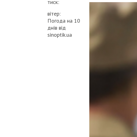
тиск:
вітер:
Погода на 10
днів від
sinoptik.ua