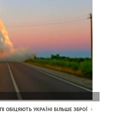
І ОБІЦЯЮТЬ УКРАЇНІ БІЛЬШЕ ЗБРОЇ