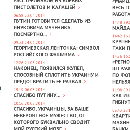
РАССТРЕЛИВАЛИ ИЗ БОЕВЫХ
«МАЙДА
ПИСТОЛЕТОВ И КАЛАШЕЙ
ВЕСЬ Г
РАБОТ
06:58 23.04.2014
ПУТИН ГОТОВИТСЯ СДЕЛАТЬ ИЗ
14:48 29.
ЯНУКОВИЧА МУЧЕНИКА.
МАЙДА
ПОСМЕРТНО...
14:42 16.
КРУПН
09:33 24.03.2014
ГЕОРГИЕВСКАЯ ЛЕНТОЧКА: СИМВОЛ
ТАКИ П
РОССИЙСКОГО ФАШИЗМА
14:26 15.
«РЕГИ
12:26 21.03.2014
НАКОНЕЦ, ПОЯВИЛСЯ ЖУПЕЛ,
ШТРАФ
СПОСОБНЫЙ СПЛОТИТЬ УКРАИНУ И
ПО ФО
ПРЕДОТВРАТИТЬ ЕЕ РАЗВАЛ
НЕЛЬЗ
В
19:19 06.03.2014
11:08 09.
СПАСИБО ПУТИНУ…
КАК ИЗ
ГИБНУ
10:16 20.02.2014
СПАСИБО, УКРАИНЦЫ, ЗА ВАШЕ
08:43 27.
НЕВЕРОЯТНОЕ МУЖЕСТВО, ОТ
КВАРТ
КОТОРОГО БУКВАЛЬНО СВОДИТ
МАХИН
МОЙ РУССКИЙ МОЗГ
БАНКИ