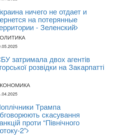
краина ничего не отдает и
ернется на потерянные
ерритории - Зеленский
ОЛИТИКА
9.05.2025
БУ затримала двох агентів
горської розвідки на Закарпатті
КОНОМИКА
4.04.2025
оплічники Трампа
бговорюють скасування
анкцій проти “Північного
отоку-2”