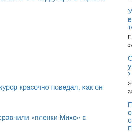
У
в
т
П
0
С
у
Э
урор красочно поведал, как он
2
П
о
сравнили «пленки Михо» с
с
п