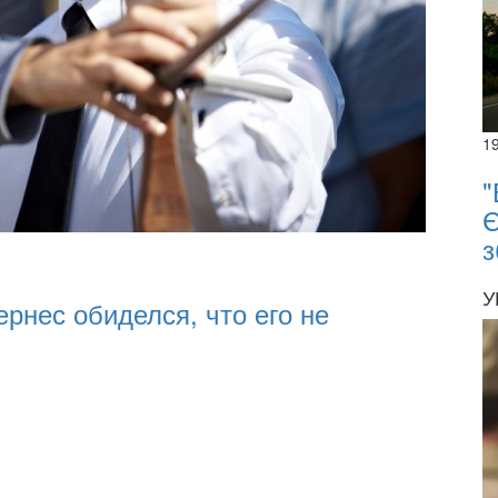
1
"
Є
з
У
рнес обиделся, что его не