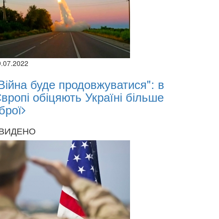
9.07.2022
Війна буде продовжуватися": в
вропі обіцяють Україні більше
брої
ВИДЕНО