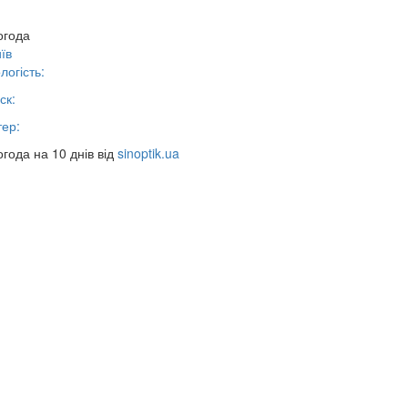
огода
їв
логість:
ск:
тер:
года на 10 днів від
sinoptik.ua