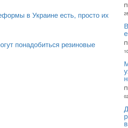
П
еформы в Украине есть, просто их
2
В
е
П
огут понадобиться резиновые
1
М
у
н
П
0
Д
р
в