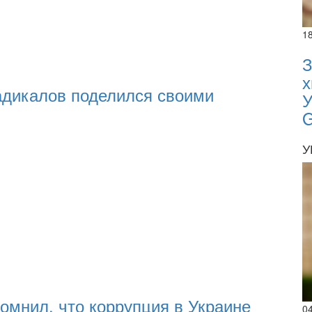
1
З
х
адикалов поделился своими
У
У
омнил, что коррупция в Украине
0