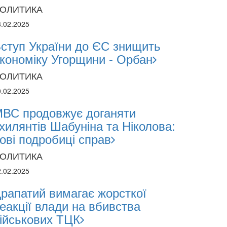
ОЛИТИКА
8.02.2025
ступ України до ЄС знищить
кономіку Угорщини - Орбан
ОЛИТИКА
0.02.2025
ВС продовжує доганяти
хилянтів Шабуніна та Ніколова:
ові подробиці справ
ОЛИТИКА
2.02.2025
рапатий вимагає жорсткої
еакції влади на вбивства
ійськових ТЦК