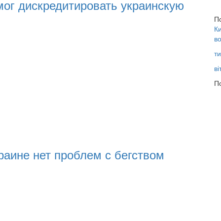
смог дискредитировать украинскую
П
Ки
во
ти
ві
По
раине нет проблем с бегством