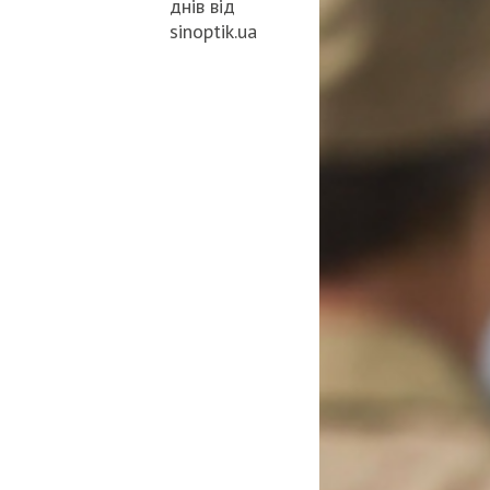
днів від
sinoptik.ua