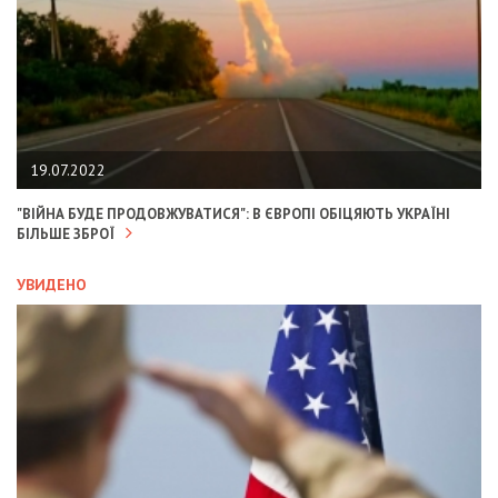
19.07.2022
"ВІЙНА БУДЕ ПРОДОВЖУВАТИСЯ": В ЄВРОПІ ОБІЦЯЮТЬ УКРАЇНІ
БІЛЬШЕ ЗБРОЇ
УВИДЕНО