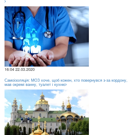
16:04 22.03.2020
Самоізоляція: МОЗ хоче, щоб кожен, хто повернувся з-за кордону,
мав окремі ванну, туалет і кухню